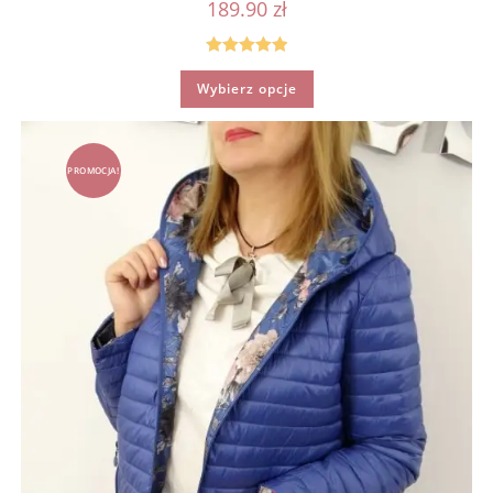
189.90
zł
Oceniono
Ten
Wybierz opcje
produkt
5.00
na 5
ma
wiele
wariantów.
Opcje
można
PROMOCJA!
wybrać
na
stronie
produktu