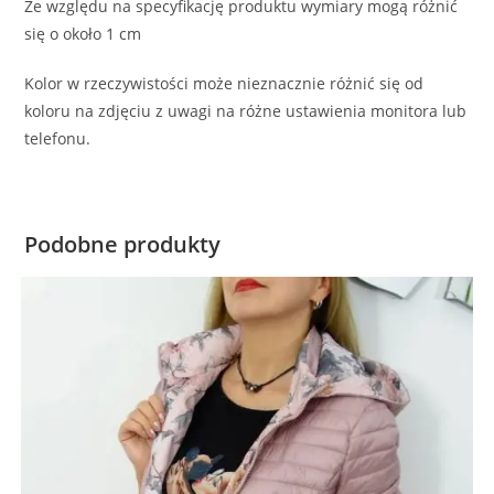
Ze względu na specyfikację produktu wymiary mogą różnić
się o około 1 cm
Kolor w rzeczywistości może nieznacznie różnić się od
koloru na zdjęciu z uwagi na różne ustawienia monitora lub
telefonu.
Podobne produkty