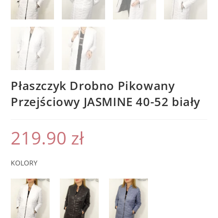
Płaszczyk Drobno Pikowany
Przejściowy JASMINE 40-52 biały
219.90
zł
KOLORY