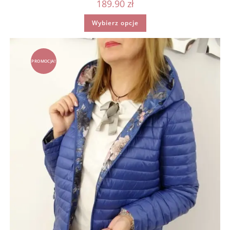
189.90
zł
Ten
Wybierz opcje
produkt
ma
wiele
wariantów.
Opcje
można
PROMOCJA!
wybrać
na
stronie
produktu