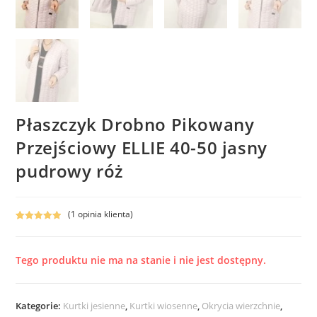
Płaszczyk Drobno Pikowany
Przejściowy ELLIE 40-50 jasny
pudrowy róż
(
1
opinia klienta)
Oceniony
1
5.00
na 5 na
podstawie
Tego produktu nie ma na stanie i nie jest dostępny.
oceny klienta
Kategorie:
Kurtki jesienne
,
Kurtki wiosenne
,
Okrycia wierzchnie
,