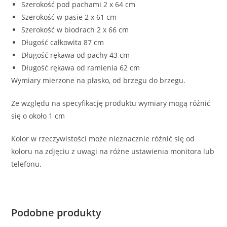
Szerokość pod pachami 2 x 64 cm
Szerokość w pasie 2 x 61 cm
Szerokość w biodrach 2 x 66 cm
Długość całkowita 87 cm
Długość rękawa od pachy 43 cm
Długość rękawa od ramienia 62 cm
Wymiary mierzone na płasko, od brzegu do brzegu.
Ze względu na specyfikację produktu wymiary mogą różnić
się o około 1 cm
Kolor w rzeczywistości może nieznacznie różnić się od
koloru na zdjęciu z uwagi na różne ustawienia monitora lub
telefonu.
Podobne produkty