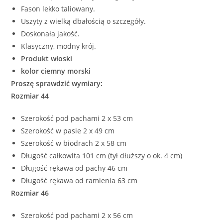
Fason lekko taliowany.
Uszyty z wielką dbałością o szczegóły.
Doskonała jakość.
Klasyczny, modny krój.
Produkt włoski
kolor ciemny morski
Proszę sprawdzić wymiary:
Rozmiar 44
Szerokość pod pachami 2 x 53 cm
Szerokość w pasie 2 x 49 cm
Szerokość w biodrach 2 x 58 cm
Długość całkowita 101 cm (tył dłuższy o ok. 4 cm)
Długość rękawa od pachy 46 cm
Długość rękawa od ramienia 63 cm
Rozmiar 46
Szerokość pod pachami 2 x 56 cm