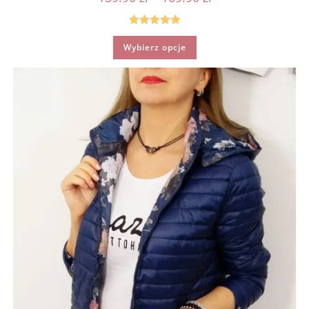
cen:
od
139.90 zł
do
Oceniono
Ten
169.90 zł
Wybierz opcje
produkt
5.00
na 5
ma
wiele
wariantów.
Opcje
można
wybrać
na
stronie
produktu