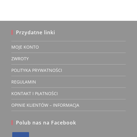
można
wybrać
na
stronie
produktu
Przydatne linki
MOJE KONTO
ZWROTY
POLITYKA PRYWATNOŚCI
REGULAMIN
KONTAKT I PŁATNOŚCI
OPINIE KLIENTÓW – INFORMACJA
Polub nas na Facebook