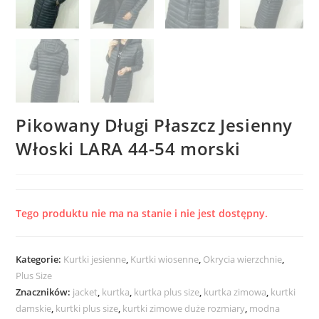
Pikowany Długi Płaszcz Jesienny
Włoski LARA 44-54 morski
Tego produktu nie ma na stanie i nie jest dostępny.
Kategorie:
Kurtki jesienne
,
Kurtki wiosenne
,
Okrycia wierzchnie
,
Plus Size
Znaczników:
jacket
,
kurtka
,
kurtka plus size
,
kurtka zimowa
,
kurtki
damskie
,
kurtki plus size
,
kurtki zimowe duże rozmiary
,
modna