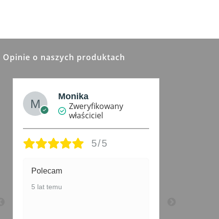
wiele
wariantów.
Opcje
można
wybrać
na
stronie
produktu
Opinie o naszych produktach
Monika
Zweryfikowany
właściciel
5/5
Polecam
4 lata te
5 lat temu