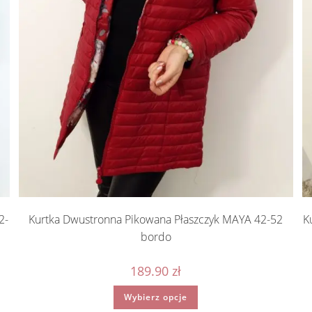
2-
Kurtka Dwustronna Pikowana Płaszczyk MAYA 42-52
K
bordo
189.90
zł
Ten
Wybierz opcje
produkt
ma