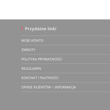
wiele
wariantów.
Opcje
można
wybrać
na
stronie
produktu
Przydatne linki
MOJE KONTO
ANNA Z
ZWROTY
Zwery
właścic
POLITYKA PRYWATNOŚCI
REGULAMIN
KONTAKT I PŁATNOŚCI
Super tylko czy j
OPINIE KLIENTÓW – INFORMACJA
wymiany na więk
3 lata temu