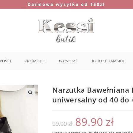
Darmowa wysyłka od 150zł
WOŚCI
PROMOCJE
PLUS SIZE
KURTKI DAMSKIE
Narzutka Bawełniana 
uniwersalny od 40 do 
89.90
zł
Pierwotna
Aktualna
99.90
zł
cena
cena
wynosiła:
wynosi:
99.90 zł.
89.90 zł.