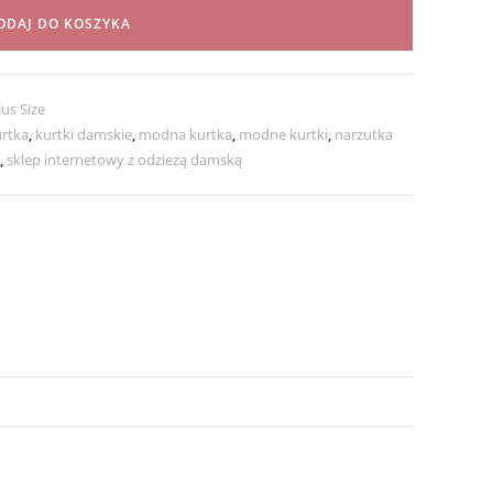
ODAJ DO KOSZYKA
lus Size
rtka
,
kurtki damskie
,
modna kurtka
,
modne kurtki
,
narzutka
,
sklep internetowy z odzieżą damską