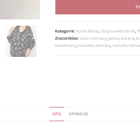
Bawełniana
D
Letnia
PIÓRKA
rozmiar
Kategorie:
Kurtki letnie
,
Okrycia wierzchnie
,
P
uniwersalny
Znaczników:
duże rozmiary
,
jacket
,
katana
,
ku
od
bawełniana
,
narzutka damska
,
narzutka letnia
40
do
48
czarna
OPIS
OPINIE (0)