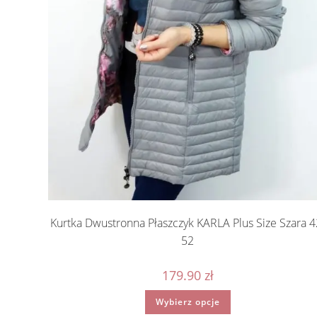
Kurtka Dwustronna Płaszczyk KARLA Plus Size Szara 4
52
179.90
zł
Ten
Wybierz opcje
produkt
ma