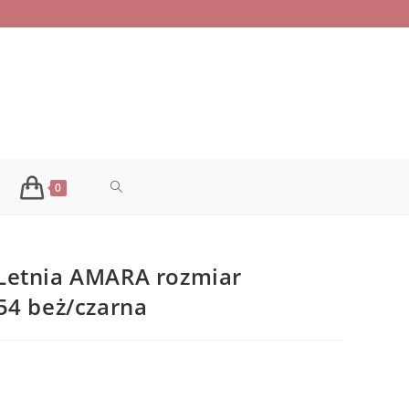
TOGGLE
0
WEBSITE
Letnia AMARA rozmiar
SEARCH
54 beż/czarna