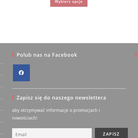
Wybierz opcje
249.90 zł.
199.90 zł.
produkt
ma
wiele
wariantów.
Opcje
można
wybrać
na
stronie
produktu
Polub nas na Facebook
rc
Barbara Wojtowicz
Opens
fikowany
Zweryfikowany
iel
właściciel
in
Zapisz się do naszego newslettera
a
new
5/5
5/5
aby otrzymywać informacje o promocjach i
tab
nowościach!
ssi.
4 lata temu