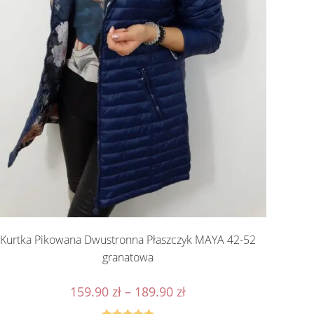
Kurtka Pikowana Dwustronna Płaszczyk MAYA 42-52
granatowa
Zakres
159.90
zł
–
189.90
zł
cen:
od