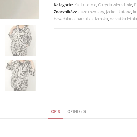
Kategorie:
Kurtki letnie
,
Okrycia wierzchnie
,
P
Znaczników:
duże rozmiary
,
jacket
,
katana
,
ku
bawełniana
,
narzutka damska
,
narzutka letnia
OPIS
OPINIE (0)