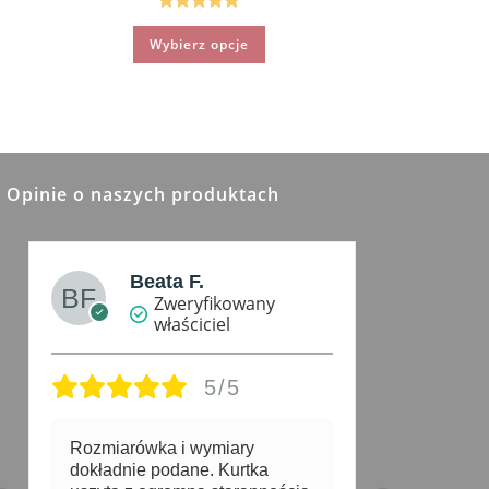
159.90 zł
do
Oceniono
Ten
189.90 zł
Wybierz opcje
produkt
5.00
na 5
ma
wiele
wariantów.
Opcje
można
wybrać
na
stronie
produktu
Opinie o naszych produktach
Beata F.
Zweryfikowany
właściciel
5/5
Rozmiarówka i wymiary
Bardzo w
dokładnie podane. Kurtka
Idealnie 