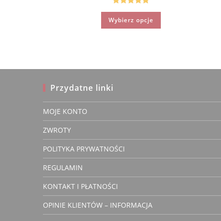
169.90 zł.
139.90 zł.
Oceniono
Ten
Wybierz opcje
produkt
5.00
na 5
ma
wiele
wariantów.
Opcje
można
wybrać
na
stronie
produktu
Przydatne linki
MOJE KONTO
Anna Ge
ZWROTY
Zwery
właścic
POLITYKA PRYWATNOŚCI
REGULAMIN
KONTAKT I PŁATNOŚCI
Polecam Butik Ke
OPINIE KLIENTÓW – INFORMACJA
4 lata temu