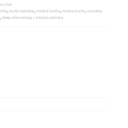
lus Size
rtka
,
kurtki damskie
,
modna kurtka
,
modne kurtki
,
narzutka
,
sklep internetowy z odzieżą damską