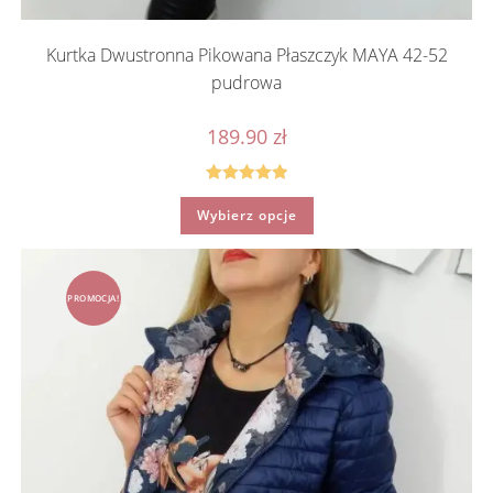
Kurtka Dwustronna Pikowana Płaszczyk MAYA 42-52
pudrowa
189.90
zł
Oceniono
Ten
Wybierz opcje
produkt
5.00
na 5
ma
wiele
wariantów.
Opcje
można
PROMOCJA!
wybrać
na
stronie
produktu