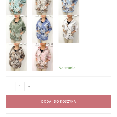
Na stanie
ilość
-
+
Narzutka
Bawełniana
DODAJ DO KOSZYKA
Kurtka
Letnia