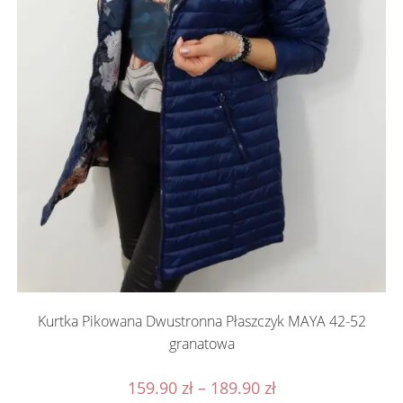
Kurtka Pikowana Dwustronna Płaszczyk MAYA 42-52
granatowa
Zakres
159.90
zł
–
189.90
zł
cen: