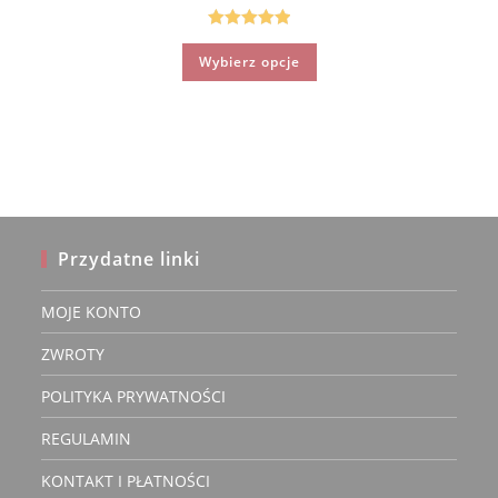
od
159.90 zł
do
Oceniono
Ten
189.90 zł
Wybierz opcje
produkt
5.00
na 5
ma
wiele
wariantów.
Opcje
można
wybrać
na
stronie
produktu
Przydatne linki
MOJE KONTO
ZWROTY
POLITYKA PRYWATNOŚCI
REGULAMIN
KONTAKT I PŁATNOŚCI