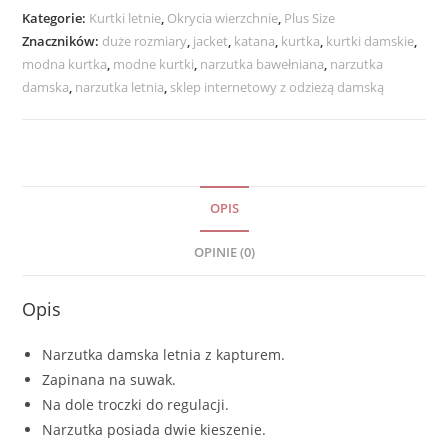
FLOWER
Kategorie:
Kurtki letnie
,
Okrycia wierzchnie
,
Plus Size
rozmiar
Znaczników:
duże rozmiary
,
jacket
,
katana
,
kurtka
,
kurtki damskie
,
uniwersalny
modna kurtka
,
modne kurtki
,
narzutka bawełniana
,
narzutka
od
damska
,
narzutka letnia
,
sklep internetowy z odzieżą damską
40
do
48
zielona
OPIS
OPINIE (0)
Opis
Narzutka damska letnia z kapturem.
Zapinana na suwak.
Na dole troczki do regulacji.
Narzutka posiada dwie kieszenie.