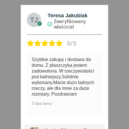
Iga P.
Zweryfikowany
właściciel
5/5
Super
B
p
4 lata temu
i
4 
h