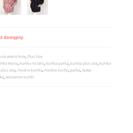
st dostępny.
cia wierzchnie
,
Plus Size
rtka letnia
,
kurtka na lato
,
kurtka parka
,
kurtka plus size
,
kurtka
 plus size
,
modna kurtka
,
modne kurtki
,
parka
,
sklep
ka
,
wiosenne kurtki