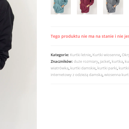
Tego produktu nie ma na stanie i nie je
Kategorie:
Kurtki letnie
,
Kurtki wiosenne
,
Okry
Znaczników:
duże rozmiary
,
jacket
,
kurtka
,
ku
wiatrówka
,
kurtki damskie
,
kurtki parki
,
kurtki
internetowy z odzieżą damską
,
wiosenna kurt