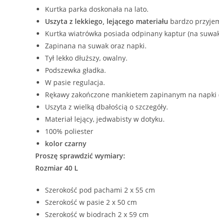
Kurtka parka doskonała na lato.
Uszyta z lekkiego, lejącego materiału
bardzo przyje
Kurtka wiatrówka posiada odpinany kaptur (na suwak)
Zapinana na suwak oraz napki.
Tył lekko dłuższy, owalny.
Podszewka gładka.
W pasie regulacja.
Rękawy zakończone mankietem zapinanym na napki (d
Uszyta z wielką dbałością o szczegóły.
Materiał lejący, jedwabisty w dotyku.
100% poliester
kolor czarny
Proszę sprawdzić wymiary:
Rozmiar 40 L
Szerokość pod pachami 2 x 55 cm
Szerokość w pasie 2 x 50 cm
Szerokość w biodrach 2 x 59 cm