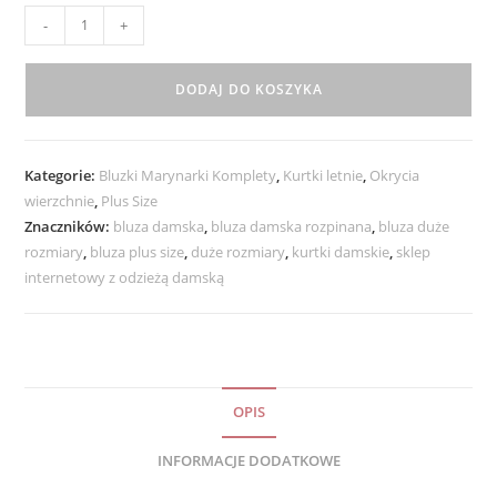
ilość
-
+
Lekka
Bawełniana
DODAJ DO KOSZYKA
Bluza
z
Kapturem
Kategorie:
Bluzki Marynarki Komplety
,
Kurtki letnie
,
Okrycia
MIKA
wierzchnie
,
Plus Size
rozmiary
Znaczników:
bluza damska
,
bluza damska rozpinana
,
bluza duże
od
rozmiary
,
bluza plus size
,
duże rozmiary
,
kurtki damskie
,
sklep
48
internetowy z odzieżą damską
do
54
szara
OPIS
INFORMACJE DODATKOWE