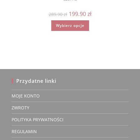
Pierwotna
Aktualna
199.90
zł
289.90
zł
cena
cena
wynosiła:
wynosi:
Ten
Wybierz opcje
289.90 zł.
199.90 zł.
produkt
ma
wiele
wariantów.
Opcje
można
wybrać
na
stronie
produktu
Przydatne linki
MOJE KONTO
ZWROTY
POLITYKA PRYWATNOŚCI
REGULAMIN