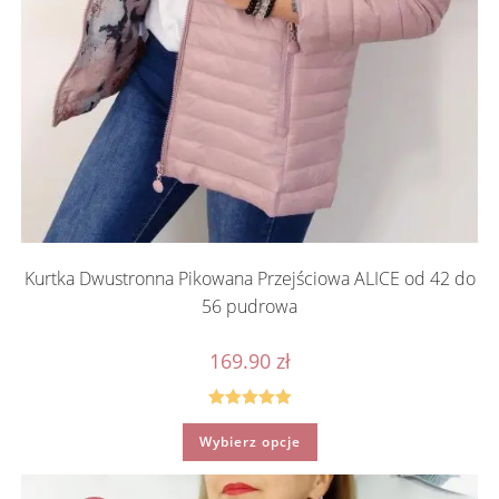
Kurtka Dwustronna Pikowana Przejściowa ALICE od 42 do
56 pudrowa
169.90
zł
Oceniono
Ten
Wybierz opcje
produkt
5.00
na 5
ma
wiele
wariantów.