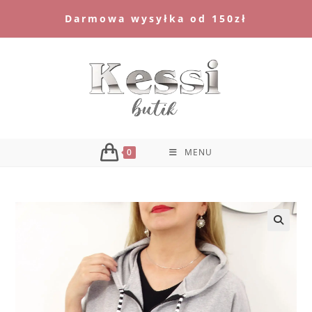
Skip
Darmowa wysyłka od 150zł
to
content
0
MENU