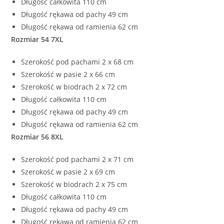
Długość całkowita 110 cm
Długość rękawa od pachy 49 cm
Długość rękawa od ramienia 62 cm
Rozmiar 54 7XL
Szerokość pod pachami 2 x 68 cm
Szerokość w pasie 2 x 66 cm
Szerokość w biodrach 2 x 72 cm
Długość całkowita 110 cm
Długość rękawa od pachy 49 cm
Długość rękawa od ramienia 62 cm
Rozmiar 56 8XL
Szerokość pod pachami 2 x 71 cm
Szerokość w pasie 2 x 69 cm
Szerokość w biodrach 2 x 75 cm
Długość całkowita 110 cm
Długość rękawa od pachy 49 cm
Długość rękawa od ramienia 62 cm