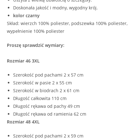
Doskonała jakość i modny, wygodny krój.
kolor czarny
Skład: wierzch 100% poliester, podszewka 100% poliester,
wypełnienie 100% poliester
Proszę sprawdzić wymiary:
Rozmiar 46 3XL
Szerokość pod pachami 2 x 57 cm
Szerokość w pasie 2 x 55 cm
Szerokość w biodrach 2 x 61 cm
Długość całkowita 110 cm
Długość rękawa od pachy 49 cm
Długość rękawa od ramienia 62 cm
Rozmiar 48 4XL
Szerokość pod pachami 2 x 59 cm