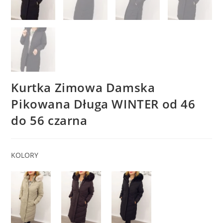
Kurtka Zimowa Damska
Pikowana Długa WINTER od 46
do 56 czarna
KOLORY