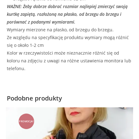
WAŻNE: Żeby dobrze dobrać rozmiar najlepiej zmierzyć swoją
kurtkę zapiętą, rozłożoną na płasko, od brzegu do brzegu i
porównać z podanymi wymiarami.
Wymiary mierzone na płasko, od brzegu do brzegu.
Ze względu na specyfikację produktu wymiary mogą różnić
się o około 1-2 cm
Kolor w rzeczywistości może nieznacznie różnić się od
koloru na zdjęciu z uwagi na różne ustawienia monitora lub
telefonu.
Podobne produkty
PROMOCJA!