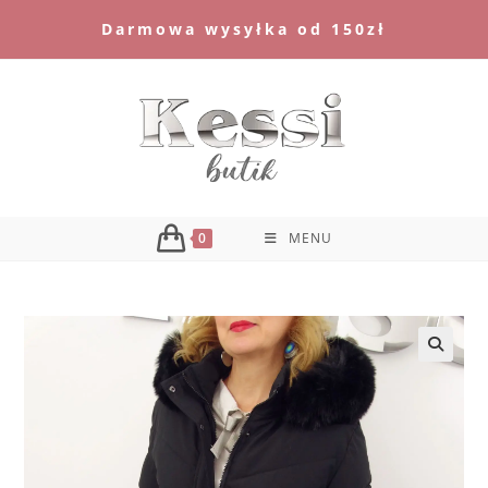
Skip
Darmowa wysyłka od 150zł
to
content
0
MENU