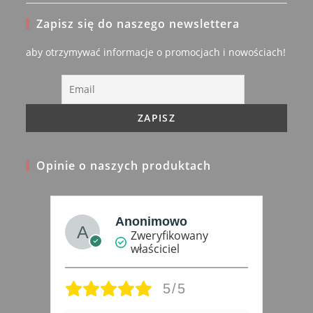
in
Zapisz się do naszego newslettera
a
new
aby otrzymywać informacje o promocjach i nowościach!
tab
Opinie o naszych produktach
Zofia Klimek
Zweryfikowany
właściciel
5/5