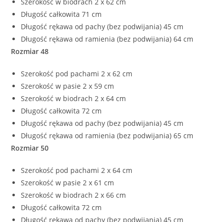
Szerokość w biodrach 2 x 62 cm
Długość całkowita 71 cm
Długość rękawa od pachy (bez podwijania) 45 cm
Długość rękawa od ramienia (bez podwijania) 64 cm
Rozmiar 48
Szerokość pod pachami 2 x 62 cm
Szerokość w pasie 2 x 59 cm
Szerokość w biodrach 2 x 64 cm
Długość całkowita 72 cm
Długość rękawa od pachy (bez podwijania) 45 cm
Długość rękawa od ramienia (bez podwijania) 65 cm
Rozmiar 50
Szerokość pod pachami 2 x 64 cm
Szerokość w pasie 2 x 61 cm
Szerokość w biodrach 2 x 66 cm
Długość całkowita 72 cm
Długość rękawa od pachy (bez podwijania) 45 cm