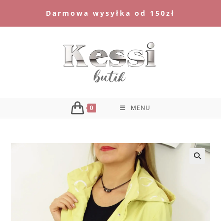
Skip
Darmowa wysyłka od 150zł
to
content
0
MENU