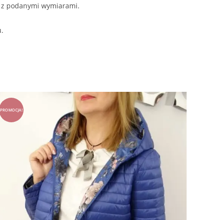
ć z podanymi wymiarami.
u.
PROMOCJA!