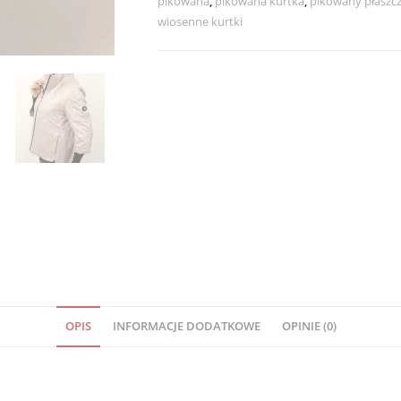
pikowana
,
pikowana kurtka
,
pikowany płaszc
wiosenne kurtki
OPIS
INFORMACJE DODATKOWE
OPINIE (0)