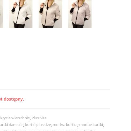
st dostępny.
krycia wierzchnie
,
Plus Size
urtki damskie
,
kurtki plus size
,
modna kurtka
,
modne kurtki
,