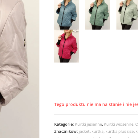
Tego produktu nie ma na stanie i nie je
Kategorie:
Kurtki jesienne
,
Kurtki wiosenne
,
O
Znaczników:
jacket
,
kurtka
,
kurtka plus size
,
k