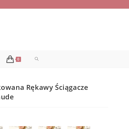
TOGGLE
0
WEBSITE
ikowana Rękawy Ściągacze
SEARCH
nude