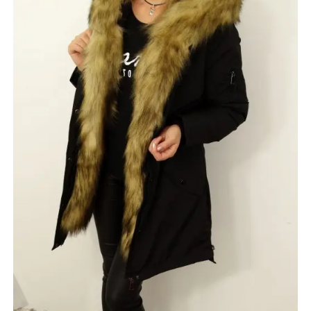
stronie
produktu