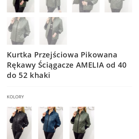
Kurtka Przejściowa Pikowana
Rękawy Ściągacze AMELIA od 40
do 52 khaki
KOLORY