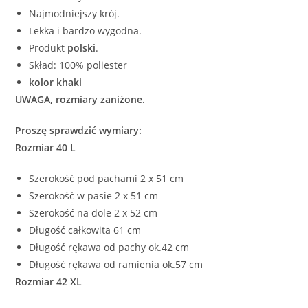
Najmodniejszy krój.
Lekka i bardzo wygodna.
Produkt
polski
.
Skład: 100% poliester
kolor khaki
UWAGA, rozmiary zaniżone.
Proszę sprawdzić wymiary:
Rozmiar 40 L
Szerokość pod pachami 2 x 51 cm
Szerokość w pasie 2 x 51 cm
Szerokość na dole 2 x 52 cm
Długość całkowita 61 cm
Długość rękawa od pachy ok.42 cm
Długość rękawa od ramienia ok.57 cm
Rozmiar 42 XL