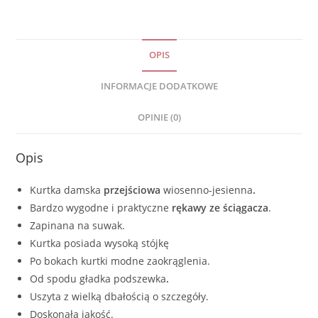
OPIS
INFORMACJE DODATKOWE
OPINIE (0)
Opis
Kurtka damska
przejściowa
wiosenno-jesienna
.
Bardzo wygodne i praktyczne
rękawy ze ściągacza
.
Zapinana na suwak.
Kurtka posiada wysoką stójkę
Po bokach kurtki modne zaokrąglenia.
Od spodu gładka podszewka
.
Uszyta z wielką dbałością o szczegóły.
Doskonała jakość.