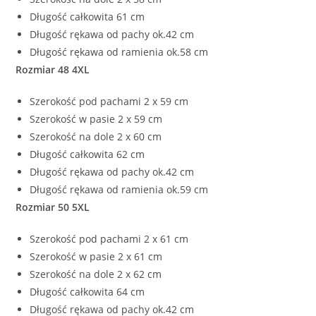
Długość całkowita 61 cm
Długość rękawa od pachy ok.42 cm
Długość rękawa od ramienia ok.58 cm
Rozmiar 48 4XL
Szerokość pod pachami 2 x 59 cm
Szerokość w pasie 2 x 59 cm
Szerokość na dole 2 x 60 cm
Długość całkowita 62 cm
Długość rękawa od pachy ok.42 cm
Długość rękawa od ramienia ok.59 cm
Rozmiar 50 5XL
Szerokość pod pachami 2 x 61 cm
Szerokość w pasie 2 x 61 cm
Szerokość na dole 2 x 62 cm
Długość całkowita 64 cm
Długość rękawa od pachy ok.42 cm