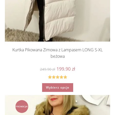
Kurtka Pikowana Zimowa z Lampasem LONG S-XL
beżowa
Pierwotna
Aktualna
199.90
zł
249.90
zł
cena
cena
wynosiła:
wynosi:
249.90 zł.
199.90 zł.
Oceniono
Ten
Wybierz opcje
produkt
5.00
na 5
ma
wiele
wariantów.
Opcje
można
PROMOCJA!
wybrać
na