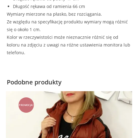
Długość rękawa od ramienia 66 cm
Wymiary mierzone na płasko, bez rozciągania.
Ze względu na specyfikację produktu wymiary mogą różnić
się o około 1 cm.
Kolor w rzeczywistości może nieznacznie różnić się od
koloru na zdjęciu z uwagi na różne ustawienia monitora lub
telefonu.
Podobne produkty
PROMOCJA!