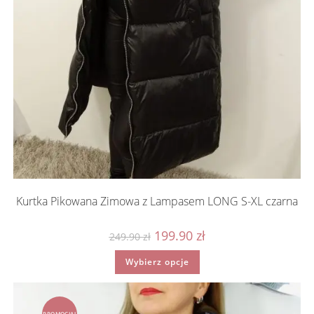
Kurtka Pikowana Zimowa z Lampasem LONG S-XL czarna
Pierwotna
Aktualna
199.90
zł
249.90
zł
cena
cena
wynosiła:
wynosi:
Ten
Wybierz opcje
249.90 zł.
199.90 zł.
produkt
ma
wiele
wariantów.
Opcje
można
PROMOCJA!