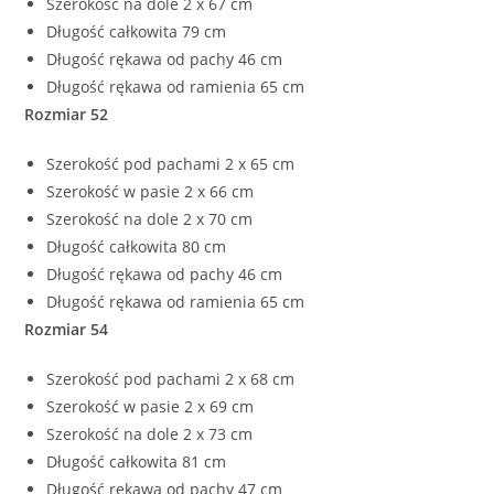
Szerokość na dole 2 x 67 cm
Długość całkowita 79 cm
Długość rękawa od pachy 46 cm
Długość rękawa od ramienia 65 cm
Rozmiar 52
Szerokość pod pachami 2 x 65 cm
Szerokość w pasie 2 x 66 cm
Szerokość na dole 2 x 70 cm
Długość całkowita 80 cm
Długość rękawa od pachy 46 cm
Długość rękawa od ramienia 65 cm
Rozmiar 54
Szerokość pod pachami 2 x 68 cm
Szerokość w pasie 2 x 69 cm
Szerokość na dole 2 x 73 cm
Długość całkowita 81 cm
Długość rękawa od pachy 47 cm