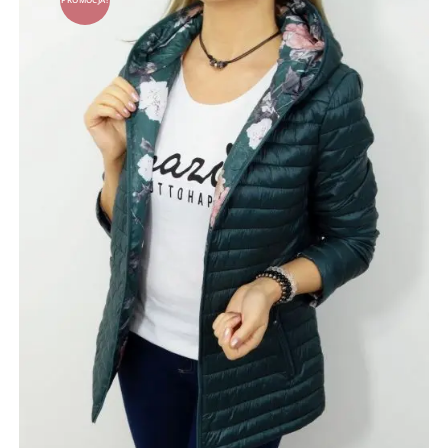
wybrać
na
stronie
produktu