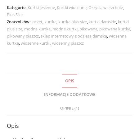
40-
Kategorie:
Kurtki jesienne
,
Kurtki wiosenne
,
Okrycia wierzchnie
,
54
Plus Size
czarna
Znaczników:
jacket
,
kurtka
,
kurtka plus size
,
kurtki damskie
,
kurtki
plus size
,
modna kurtka
,
modne kurtki
,
pikowana
,
pikowana kurtka
,
pikowany płaszcz
,
sklep internetowy z odzieżą damską
,
wiosenna
kurtka
,
wiosenne kurtki
,
wiosenny płaszcz
OPIS
INFORMACJE DODATKOWE
OPINIE (1)
Opis