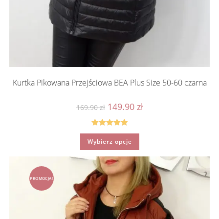
Kurtka Pikowana Przejściowa BEA Plus Size 50-60 czarna
Pierwotna
Aktualna
149.90
zł
169.90
zł
cena
cena
wynosiła:
wynosi:
169.90 zł.
149.90 zł.
Oceniono
Ten
Wybierz opcje
produkt
5.00
na 5
ma
wiele
wariantów.
Opcje
można
PROMOCJA!
wybrać
na
stronie
produktu