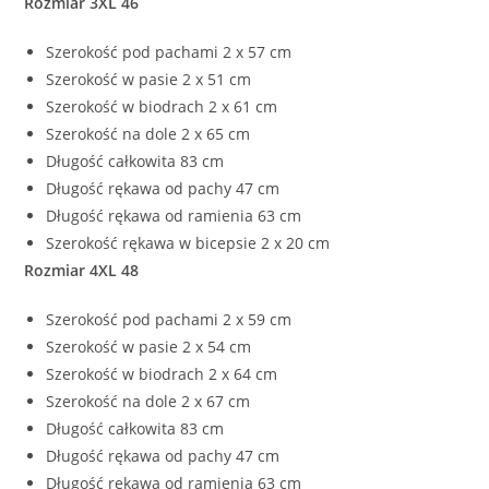
Rozmiar 3XL 46
Szerokość pod pachami 2 x 57 cm
Szerokość w pasie 2 x 51 cm
Szerokość w biodrach 2 x 61 cm
Szerokość na dole 2 x 65 cm
Długość całkowita 83 cm
Długość rękawa od pachy 47 cm
Długość rękawa od ramienia 63 cm
Szerokość rękawa w bicepsie 2 x 20 cm
Rozmiar 4XL 48
Szerokość pod pachami 2 x 59 cm
Szerokość w pasie 2 x 54 cm
Szerokość w biodrach 2 x 64 cm
Szerokość na dole 2 x 67 cm
Długość całkowita 83 cm
Długość rękawa od pachy 47 cm
Długość rękawa od ramienia 63 cm