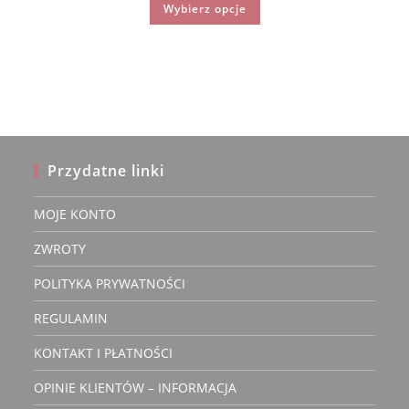
189.90 zł
Wybierz opcje
produkt
5.00
na 5
ma
wiele
wariantów.
Opcje
można
wybrać
na
stronie
produktu
Przydatne linki
MOJE KONTO
ZWROTY
POLITYKA PRYWATNOŚCI
REGULAMIN
KONTAKT I PŁATNOŚCI
OPINIE KLIENTÓW – INFORMACJA