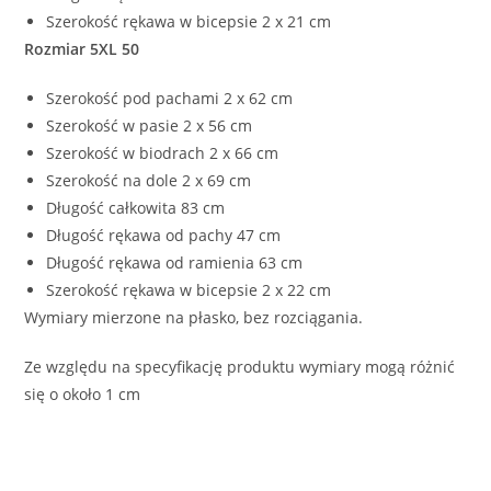
Szerokość rękawa w bicepsie 2 x 21 cm
Rozmiar 5XL 50
Szerokość pod pachami 2 x 62 cm
Szerokość w pasie 2 x 56 cm
Szerokość w biodrach 2 x 66 cm
Szerokość na dole 2 x 69 cm
Długość całkowita 83 cm
Długość rękawa od pachy 47 cm
Długość rękawa od ramienia 63 cm
Szerokość rękawa w bicepsie 2 x 22 cm
Wymiary mierzone na płasko, bez rozciągania.
Ze względu na specyfikację produktu wymiary mogą różnić
się o około 1 cm