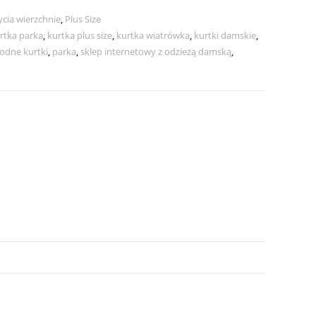
cia wierzchnie
,
Plus Size
rtka parka
,
kurtka plus size
,
kurtka wiatrówka
,
kurtki damskie
,
odne kurtki
,
parka
,
sklep internetowy z odzieżą damską
,