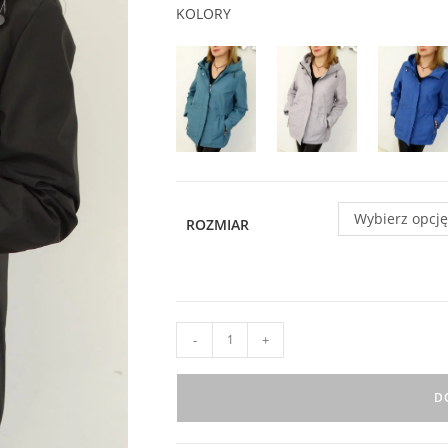
KOLORY
Wybierz opcję
ROZMIAR
ilość
-
+
Kurtka
Parka
D
Wiatrówka
na