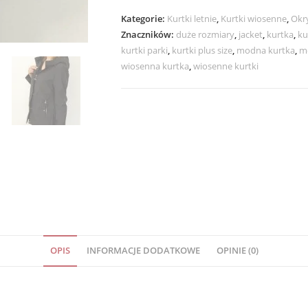
Podszewce
Kategorie:
Kurtki letnie
,
Kurtki wiosenne
,
Okry
LIDIA
Znaczników:
duże rozmiary
,
jacket
,
kurtka
,
ku
42-
kurtki parki
,
kurtki plus size
,
modna kurtka
,
m
52
wiosenna kurtka
,
wiosenne kurtki
czarna
OPIS
INFORMACJE DODATKOWE
OPINIE (0)