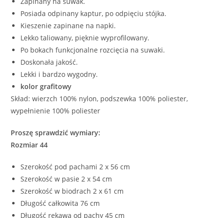
Zapinany na suwak.
Posiada odpinany kaptur, po odpięciu stójka.
Kieszenie zapinane na napki.
Lekko taliowany, pięknie wyprofilowany.
Po bokach funkcjonalne rozcięcia na suwaki.
Doskonała jakość.
Lekki i bardzo wygodny.
kolor grafitowy
Skład: wierzch 100% nylon, podszewka 100% poliester,
wypełnienie 100% poliester
Proszę sprawdzić wymiary:
Rozmiar 44
Szerokość pod pachami 2 x 56 cm
Szerokość w pasie 2 x 54 cm
Szerokość w biodrach 2 x 61 cm
Długość całkowita 76 cm
Długość rękawa od pachy 45 cm