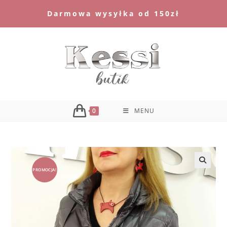
Skip
Darmowa wysyłka od 150zł
to
content
0
MENU
PROMOCJA!