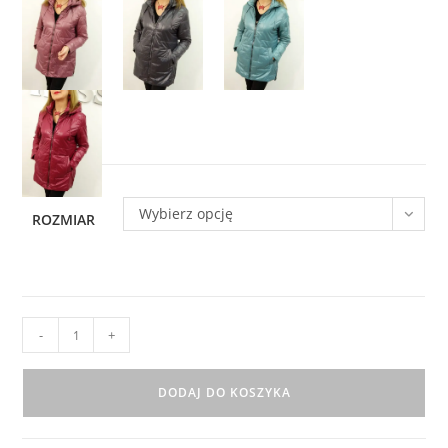
Wybierz opcję
ROZMIAR
ilość
-
+
Kurtka
Damska
DODAJ DO KOSZYKA
Płaszczyk
Pikowany