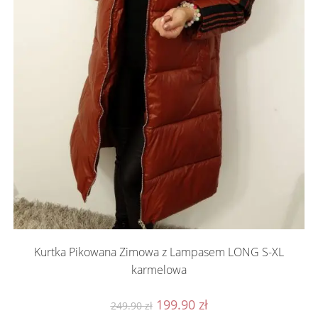
Kurtka Pikowana Zimowa z Lampasem LONG S-XL
karmelowa
Pierwotna
Aktualna
199.90
zł
249.90
zł
cena
cena