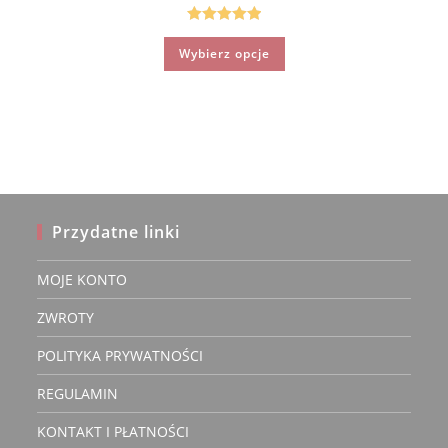
wynosiła:
wynosi:
249.90 zł.
199.90 zł.
Oceniono
Ten
Wybierz opcje
produkt
5.00
na 5
ma
wiele
wariantów.
Opcje
można
wybrać
na
stronie
produktu
Przydatne linki
MOJE KONTO
ZWROTY
POLITYKA PRYWATNOŚCI
REGULAMIN
KONTAKT I PŁATNOŚCI