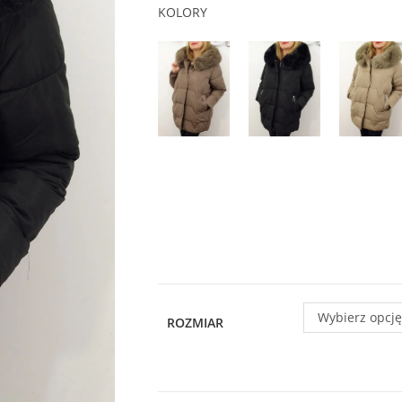
KOLORY
Wybierz opcję
ROZMIAR