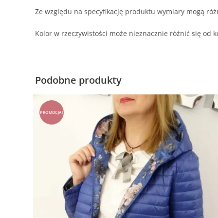
Ze względu na specyfikację produktu wymiary mogą różn
Kolor w rzeczywistości może nieznacznie różnić się od k
Podobne produkty
PROMOCJA!