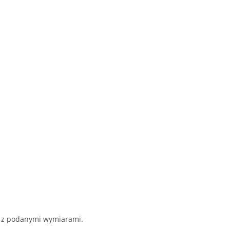
ć z podanymi wymiarami.