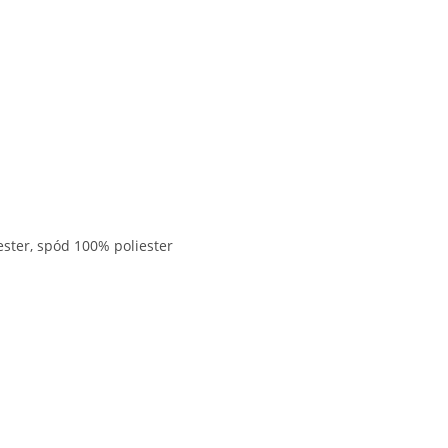
A
ester, spód 100% poliester