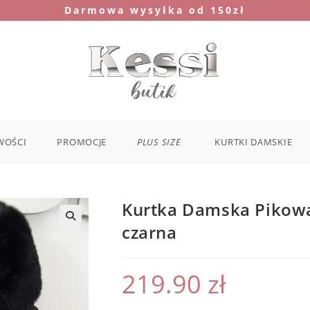
Darmowa wysyłka od 150zł
WOŚCI
PROMOCJE
PLUS SIZE
KURTKI DAMSKIE
Kurtka Damska Pikow
czarna
219.90
zł