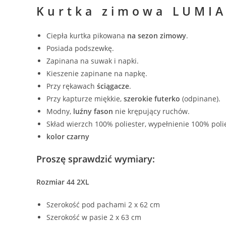
Kurtka zimowa LUMI
Ciepła kurtka pikowana
na sezon zimowy
.
Posiada podszewkę.
Zapinana na suwak i napki.
Kieszenie zapinane na napkę.
Przy rękawach
ściągacze
.
Przy kapturze miękkie,
szerokie futerko
(odpinane).
Modny,
luźny fason
nie krępujący ruchów.
Skład wierzch 100% poliester, wypełnienie 100% poli
kolor czarny
Proszę sprawdzić wymiary:
Rozmiar 44 2XL
Szerokość pod pachami 2 x 62 cm
Szerokość w pasie 2 x 63 cm