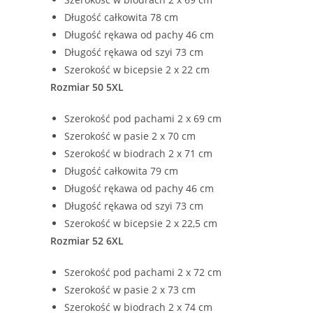
Długość całkowita 78 cm
Długość rękawa od pachy 46 cm
Długość rękawa od szyi 73 cm
Szerokość w bicepsie 2 x 22 cm
Rozmiar 50 5XL
Szerokość pod pachami 2 x 69 cm
Szerokość w pasie 2 x 70 cm
Szerokość w biodrach 2 x 71 cm
Długość całkowita 79 cm
Długość rękawa od pachy 46 cm
Długość rękawa od szyi 73 cm
Szerokość w bicepsie 2 x 22,5 cm
Rozmiar 52 6XL
Szerokość pod pachami 2 x 72 cm
Szerokość w pasie 2 x 73 cm
Szerokość w biodrach 2 x 74 cm