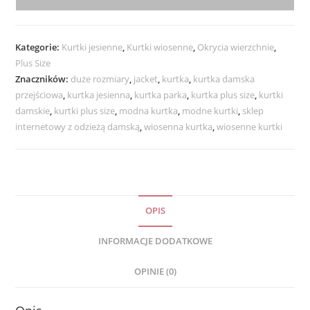
Pikowana
Wiosenna
Przejściowa
Kategorie:
Kurtki jesienne
,
Kurtki wiosenne
,
Okrycia wierzchnie
,
DONATA
Plus Size
od
Znaczników:
duże rozmiary
,
jacket
,
kurtka
,
kurtka damska
44
przejściowa
,
kurtka jesienna
,
kurtka parka
,
kurtka plus size
,
kurtki
do
damskie
,
kurtki plus size
,
modna kurtka
,
modne kurtki
,
sklep
54
internetowy z odzieżą damską
,
wiosenna kurtka
,
wiosenne kurtki
czerwone
wino
OPIS
INFORMACJE DODATKOWE
OPINIE (0)