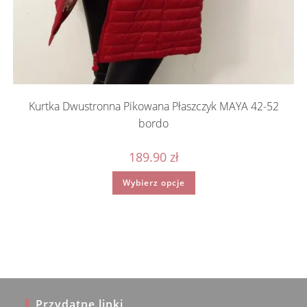
Kurtka Dwustronna Pikowana Płaszczyk MAYA 42-52
bordo
189.90
zł
Ten
Wybierz opcje
produkt
ma
wiele
wariantów.
Opcje
można
wybrać
na
stronie
produktu
Przydatne linki