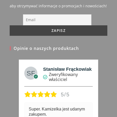
new
aby otrzymywać informacje o promocjach i nowościach!
tab
Opinie o naszych produktach
iak
Urszula Stachera
Zweryfikowany
właściciel
5/5
m
Super kurteczka.Świetne
4 
wykonanie.Rozmiar odpowiada