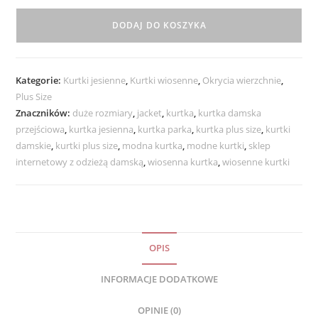
Damska
DODAJ DO KOSZYKA
Pikowana
Przejściowa
STELLA
Kategorie:
Kurtki jesienne
,
Kurtki wiosenne
,
Okrycia wierzchnie
,
od
Plus Size
42
Znaczników:
duże rozmiary
,
jacket
,
kurtka
,
kurtka damska
do
przejściowa
,
kurtka jesienna
,
kurtka parka
,
kurtka plus size
,
kurtki
52
damskie
,
kurtki plus size
,
modna kurtka
,
modne kurtki
,
sklep
czarna
internetowy z odzieżą damską
,
wiosenna kurtka
,
wiosenne kurtki
OPIS
INFORMACJE DODATKOWE
OPINIE (0)