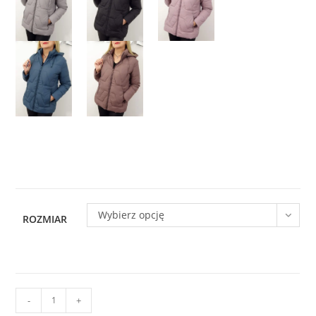
Wybierz opcję
ROZMIAR
ilość
-
+
Kurtka