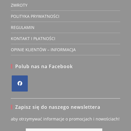
ZWROTY
POLITYKA PRYWATNOŚCI
REGULAMIN
KONTAKT I PŁATNOŚCI
OPINIE KLIENTÓW – INFORMACJA
Polub nas na Facebook
Opens
in
Zapisz się do naszego newslettera
a
new
aby otrzymywać informacje o promocjach i nowościach!
tab