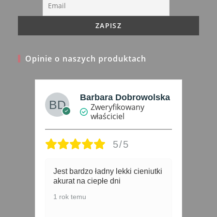
Opinie o naszych produktach
ska
Barbara Wojtowicz
Zweryfikowany
właściciel
5/5
ki
4 lata temu
3 