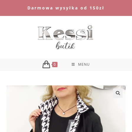
Skip
Darmowa wysyłka od 150zł
to
content
0
MENU