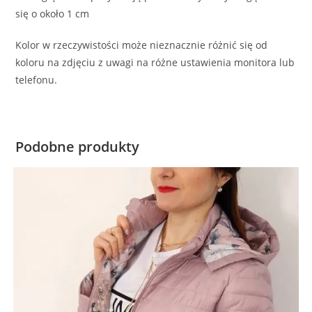
się o około 1 cm
Kolor w rzeczywistości może nieznacznie różnić się od
koloru na zdjęciu z uwagi na różne ustawienia monitora lub
telefonu.
Podobne produkty