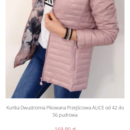
Kurtka Dwustronna Pikowana Przejściowa ALICE od 42 do
56 pudrowa
169.90
zł