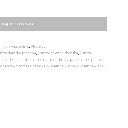
ODAJ DO KOSZYKA
krycia wierzchnie
,
Plus Size
rtka damska jesienna
,
kurtka jesienna damska
,
kurtka
na
,
kurtka plus size
,
kurtki damskie
,
kurtki parki
,
kurtki plus size
,
ternetowy z odzieżą damską
,
wiosenna kurtka
,
wiosenne kurtki