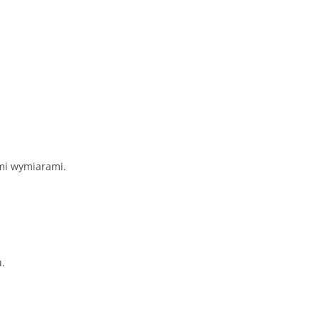
ymi wymiarami.
u.