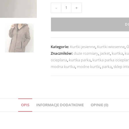
ilość
-
+
Kurtka
Damska
D
Parka
Ocieplana
Panterka
Kategorie:
Kurtki jesienne
,
Kurtki wiosenne
,
O
ZARIA
Znaczników:
duże rozmiary
,
jacket
,
kurtka
,
ku
od
ocieplana
,
kurtka parka
,
kurtka parka ociepla
42
modna kurtka
,
modne kurtki
,
parka
,
sklep in
do
52
kawowa
OPIS
INFORMACJE DODATKOWE
OPINIE (0)