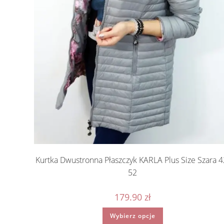
Kurtka Dwustronna Płaszczyk KARLA Plus Size Szara 4
52
179.90
zł
Ten
Wybierz opcje
produkt