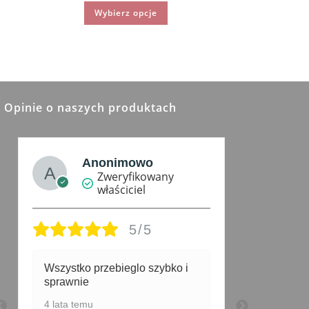
Ten
Wybierz opcje
produkt
5.00
na 5
ma
wiele
wariantów.
Opcje
można
wybrać
na
stronie
produktu
Opinie o naszych produktach
Anonimowo
J
Zweryfikowany
właściciel
5/5
Wszystko przebieglo szybko i
Bardzo u
sprawnie
ładny, lek
długość 
4 lata temu