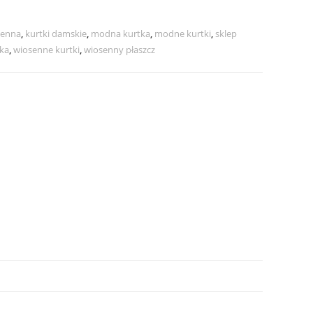
ienna
,
kurtki damskie
,
modna kurtka
,
modne kurtki
,
sklep
ka
,
wiosenne kurtki
,
wiosenny płaszcz