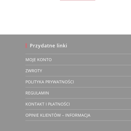
ma
wiele
wariantów.
Opcje
można
wybrać
na
stronie
produktu
Przydatne linki
MOJE KONTO
Bożena
ZWROTY
Zwery
właścic
POLITYKA PRYWATNOŚCI
REGULAMIN
KONTAKT I PŁATNOŚCI
OPINIE KLIENTÓW – INFORMACJA
3 lata temu