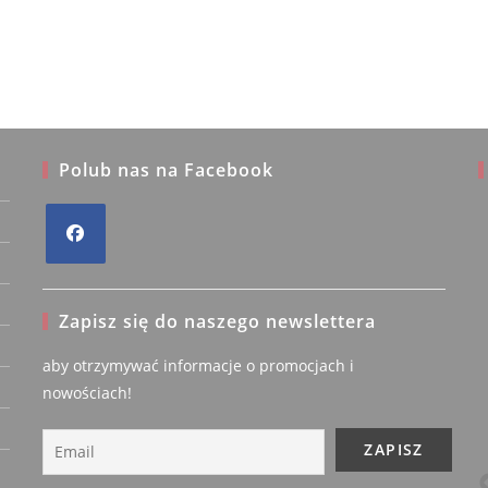
wiele
wariantów.
Opcje
można
wybrać
na
stronie
produktu
Polub nas na Facebook
 Gadomska
Anonimowo
Opens
fikowany
Zweryfikowany
iel
właściciel
in
Zapisz się do naszego newslettera
a
new
5/5
4/5
aby otrzymywać informacje o promocjach i
tab
nowościach!
4 lata temu