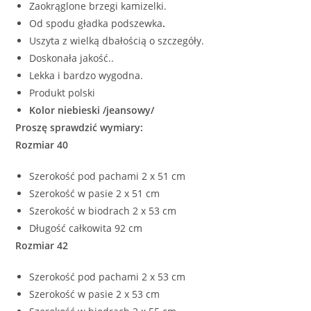
Zaokrąglone brzegi kamizelki.
Od spodu gładka podszewka
.
Uszyta z wielką dbałością o szczegóły.
Doskonała jakość..
Lekka i bardzo wygodna.
Produkt polski
Kolor niebieski /jeansowy/
Proszę sprawdzić wymiary:
Rozmiar 40
Szerokość pod pachami 2 x 51 cm
Szerokość w pasie 2 x 51 cm
Szerokość w biodrach 2 x 53 cm
Długość całkowita 92 cm
Rozmiar 42
Szerokość pod pachami 2 x 53 cm
Szerokość w pasie 2 x 53 cm