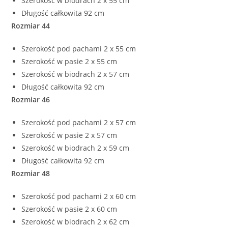
Szerokość w biodrach 2 x 55 cm
Długość całkowita 92 cm
Rozmiar 44
Szerokość pod pachami 2 x 55 cm
Szerokość w pasie 2 x 55 cm
Szerokość w biodrach 2 x 57 cm
Długość całkowita 92 cm
Rozmiar 46
Szerokość pod pachami 2 x 57 cm
Szerokość w pasie 2 x 57 cm
Szerokość w biodrach 2 x 59 cm
Długość całkowita 92 cm
Rozmiar 48
Szerokość pod pachami 2 x 60 cm
Szerokość w pasie 2 x 60 cm
Szerokość w biodrach 2 x 62 cm