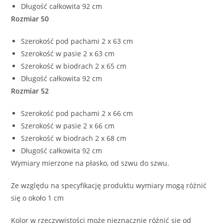
Długość całkowita 92 cm
Rozmiar 50
Szerokość pod pachami 2 x 63 cm
Szerokość w pasie 2 x 63 cm
Szerokość w biodrach 2 x 65 cm
Długość całkowita 92 cm
Rozmiar 52
Szerokość pod pachami 2 x 66 cm
Szerokość w pasie 2 x 66 cm
Szerokość w biodrach 2 x 68 cm
Długość całkowita 92 cm
Wymiary mierzone na płasko, od szwu do szwu.
Ze względu na specyfikację produktu wymiary mogą różnić
się o około 1 cm
Kolor w rzeczywistości może nieznacznie różnić się od