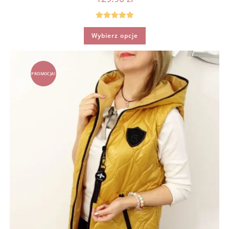
Oceniono
Ten
Wybierz opcje
produkt
5.00
na 5
ma
wiele
wariantów.
Opcje
można
PROMOCJA!
wybrać
na
stronie
produktu