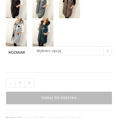
Wybierz opcję
ROZMIAR
ilość
-
+
Kamizelka
Super
DODAJ DO KOSZYKA
Długa
Pikowana
z