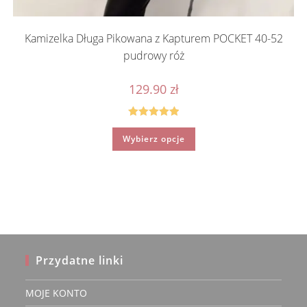
Kamizelka Długa Pikowana z Kapturem POCKET 40-52
pudrowy róż
129.90
zł
Oceniono
Ten
Wybierz opcje
produkt
5.00
na 5
ma
wiele
wariantów.
Opcje
można
wybrać
na
stronie
produktu
Przydatne linki
MOJE KONTO