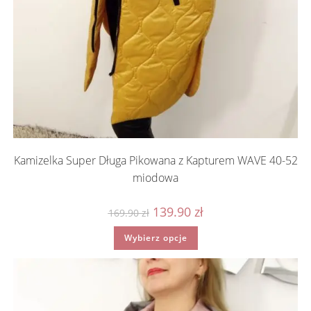
Kamizelka Super Długa Pikowana z Kapturem WAVE 40-52
miodowa
Pierwotna
Aktualna
139.90
zł
169.90
zł
cena
cena
wynosiła:
wynosi:
Ten
Wybierz opcje
169.90 zł.
139.90 zł.
produkt
ma
wiele
wariantów.
Opcje
można
wybrać
na