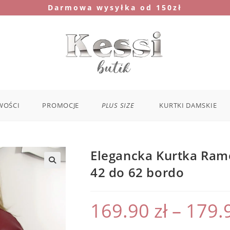
Darmowa wysyłka od 150zł
WOŚCI
PROMOCJE
PLUS SIZE
KURTKI DAMSKIE
Elegancka Kurtka Ram
42 do 62 bordo
169.90
zł
–
179.