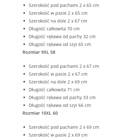
Szerokość pod pachami 2 x 65 cm
Szerokość w pasie 2 x 65 cm
Szerokość na dole 2 x 67 cm
Długość całkowita 70 cm
Długość rękawa od pachy 32 cm
Długość rękawa od szyi 65 cm
Rozmiar 9XL 58
Szerokość pod pachami 2 x 67 cm
Szerokość w pasie 2 x 67 cm
Szerokość na dole 2 x 69 cm
Długość całkowita 71 cm
Długość rękawa od pachy 33 cm
Długość rękawa od szyi 66 cm
Rozmiar 10XL 60
Szerokość pod pachami 2 x 69 cm
Szerokość w pasie 2 x 69 cm