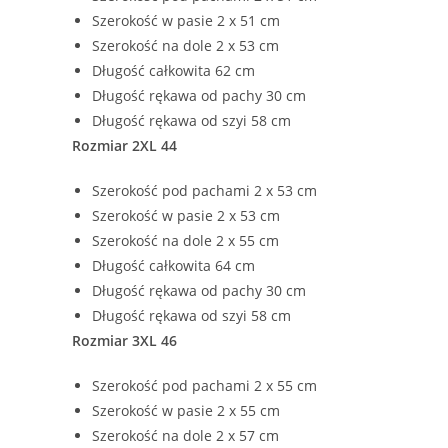
Szerokość w pasie 2 x 51 cm
Szerokość na dole 2 x 53 cm
Długość całkowita 62 cm
Długość rękawa od pachy 30 cm
Długość rękawa od szyi 58 cm
Rozmiar 2XL 44
Szerokość pod pachami 2 x 53 cm
Szerokość w pasie 2 x 53 cm
Szerokość na dole 2 x 55 cm
Długość całkowita 64 cm
Długość rękawa od pachy 30 cm
Długość rękawa od szyi 58 cm
Rozmiar 3XL 46
Szerokość pod pachami 2 x 55 cm
Szerokość w pasie 2 x 55 cm
Szerokość na dole 2 x 57 cm