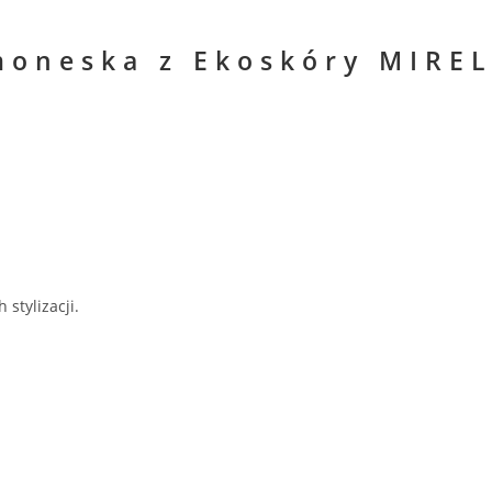
moneska z Ekoskóry MIRE
stylizacji.