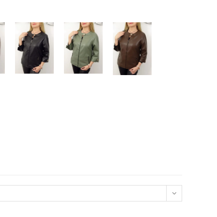
do
179.90 zł