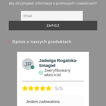
new
aby otrzymywać informacje o promocjach i nowościach!
tab
Opinie o naszych produktach
-
Katarzyna A.
Zweryfikowany
właściciel
5/5
Świetna jakość, wszystko
4 
zgodnie z opisem.