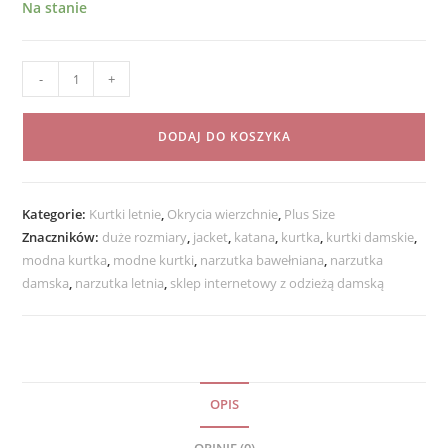
Na stanie
ilość
-
+
Bluza
Damska
DODAJ DO KOSZYKA
Bawełniana
Narzutka
JOANNA
Kategorie:
Kurtki letnie
,
Okrycia wierzchnie
,
Plus Size
PLUS
Znaczników:
duże rozmiary
,
jacket
,
katana
,
kurtka
,
kurtki damskie
,
SIZE
modna kurtka
,
modne kurtki
,
narzutka bawełniana
,
narzutka
od
damska
,
narzutka letnia
,
sklep internetowy z odzieżą damską
50
do
58
oliwka
OPIS