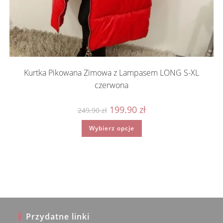
Kurtka Pikowana Zimowa z Lampasem LONG S-XL
czerwona
Pierwotna
Aktualna
199.90
zł
249.90
zł
cena
cena
wynosiła:
wynosi:
Ten
Wybierz opcje
249.90 zł.
199.90 zł.
produkt
ma
wiele
wariantów.
Opcje
można
wybrać
na
stronie
produktu
Przydatne linki