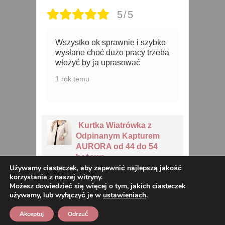
5/5
o
Zgodnie z wymiarami i szybko
K
ba
przesyłka
s
R
5 lat temu
D
4 
Kurtka Pikowana Długa
Jesienna PARIS 42-52
czarna
Używamy ciasteczek, aby zapewnić najlepszą jakość
korzystania z naszej witryny.
Możesz dowiedzieć się więcej o tym, jakich ciasteczek
używamy, lub wyłączyć je w
ustawieniach
.
Akceptuj
Odrzuć