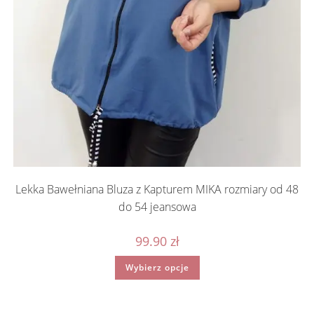
Lekka Bawełniana Bluza z Kapturem MIKA rozmiary od 48
do 54 jeansowa
99.90
zł
Ten
Wybierz opcje
produkt
ma
wiele
wariantów.
Opcje