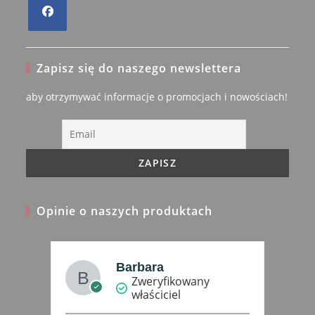
Opens
in
Zapisz się do naszego newslettera
a
new
aby otrzymywać informacje o promocjach i nowościach!
tab
Opinie o naszych produktach
Piotr Ł.
Zweryfikowany
właściciel