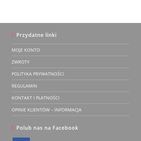
można
wybrać
na
stronie
produktu
Przydatne linki
MOJE KONTO
ZWROTY
POLITYKA PRYWATNOŚCI
REGULAMIN
KONTAKT I PŁATNOŚCI
OPINIE KLIENTÓW – INFORMACJA
Polub nas na Facebook