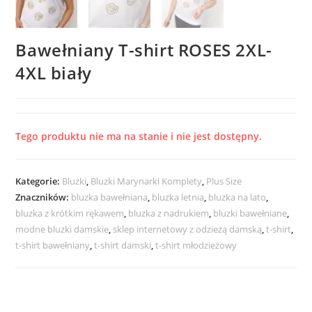
Bawełniany T-shirt ROSES 2XL-
4XL biały
Tego produktu nie ma na stanie i nie jest dostępny.
Kategorie:
Bluzki
,
Bluzki Marynarki Komplety
,
Plus Size
Znaczników:
bluzka bawełniana
,
bluzka letnia
,
bluzka na lato
,
bluzka z krótkim rękawem
,
bluzka z nadrukiem
,
bluzki bawełniane
,
modne bluzki damskie
,
sklep internetowy z odzieżą damską
,
t-shirt
,
t-shirt bawełniany
,
t-shirt damski
,
t-shirt młodzieżowy