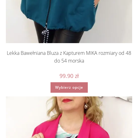
Lekka Bawełniana Bluza z Kapturem MIKA rozmiary od 48
do 54 morska
99.90
zł
Ten
Wybierz opcje
produkt
ma
wiele
wariantów.
Opcje
można
wybrać
na
stronie
produktu