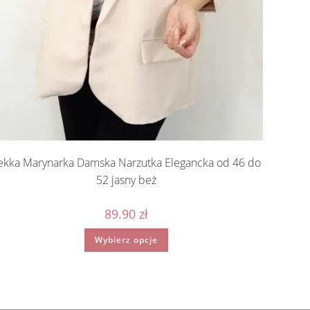
ekka Marynarka Damska Narzutka Elegancka od 46 do
52 jasny beż
89.90
zł
Ten
Wybierz opcje
produkt
ma
wiele
wariantów.
Opcje
można
wybrać
na