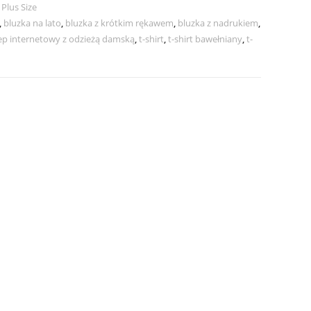
,
Plus Size
,
bluzka na lato
,
bluzka z krótkim rękawem
,
bluzka z nadrukiem
,
ep internetowy z odzieżą damską
,
t-shirt
,
t-shirt bawełniany
,
t-