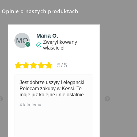
stronie
produktu
Opinie o naszych produktach
Maria O.
M
Zweryfikowany
R
właściciel
5/5
na 6+
Jest dobrze uszyty i elegancki.
Polecam zakupy w Kessi. To
3 lata te
moje już kolejne i nie ostatnie
4 lata temu