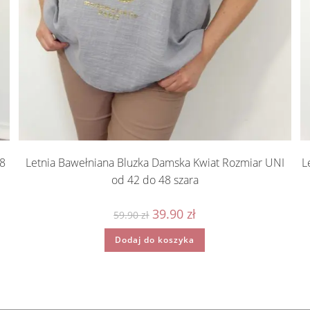
48
Letnia Bawełniana Bluzka Damska Kwiat Rozmiar UNI
L
od 42 do 48 szara
Pierwotna
Aktualna
39.90
zł
59.90
zł
cena
cena
wynosiła:
wynosi:
Dodaj do koszyka
59.90 zł.
39.90 zł.