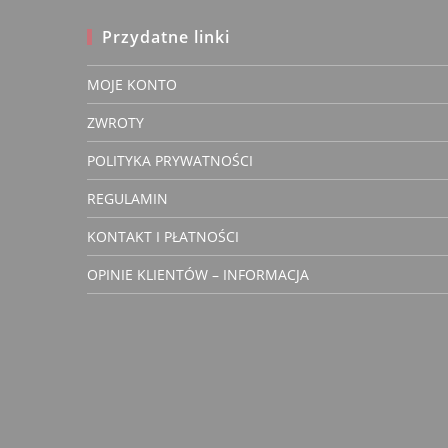
stronie
produktu
Przydatne linki
MOJE KONTO
Małgorz
ZWROTY
Kowalcz
Zwery
POLITYKA PRYWATNOŚCI
właścic
REGULAMIN
KONTAKT I PŁATNOŚCI
OPINIE KLIENTÓW – INFORMACJA
Miła i szybka dos
4 lata temu