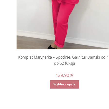
Komplet Marynarka – Spodnie, Garnitur Damski od 
do 52 fuksja
139.90
zł
Ten
Wybierz opcje
produkt
ma
wiele
wariantów.
Opcje
można
wybrać
na