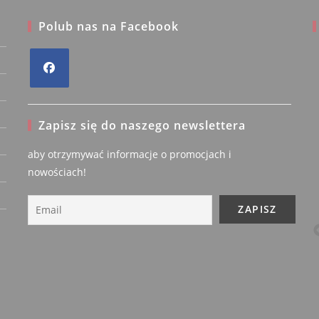
Polub nas na Facebook
ata
Jolanta
Opens
Zweryfikowany
yk
właściciel
fikowany
in
Zapisz się do naszego newslettera
iel
a
new
5/5
aby otrzymywać informacje o promocjach i
5/5
tab
nowościach!
Bardzo udany zakup. Płaszcz
ładny, lekki,
tawa
długość "akurat" suwak
dwukierunkowy, fason
wyszczuplający, wygodny,
kolor bardzo ładny,
3 lata temu