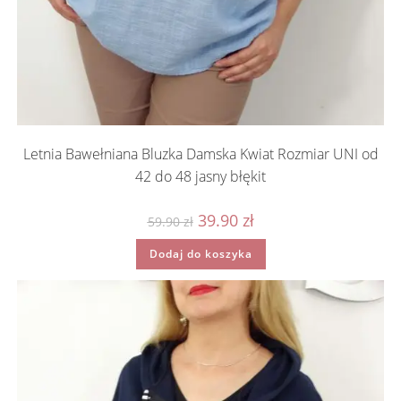
Letnia Bawełniana Bluzka Damska Kwiat Rozmiar UNI od
42 do 48 jasny błękit
Pierwotna
Aktualna
39.90
zł
59.90
zł
cena
cena
wynosiła:
wynosi:
Dodaj do koszyka
59.90 zł.
39.90 zł.