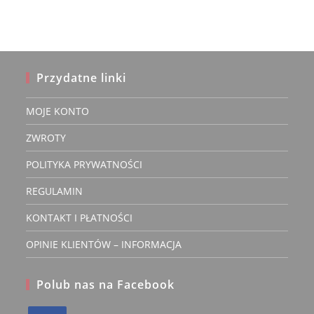
można
wybrać
na
stronie
produktu
Przydatne linki
MOJE KONTO
ZWROTY
POLITYKA PRYWATNOŚCI
REGULAMIN
KONTAKT I PŁATNOŚCI
OPINIE KLIENTÓW – INFORMACJA
Polub nas na Facebook