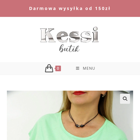
Skip
Darmowa wysyłka od 150zł
to
content
0
MENU