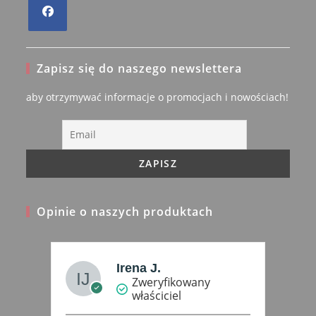
Opens
in
Zapisz się do naszego newslettera
a
new
aby otrzymywać informacje o promocjach i nowościach!
tab
Opinie o naszych produktach
Alicja Sidlo
Zweryfikowany
właściciel