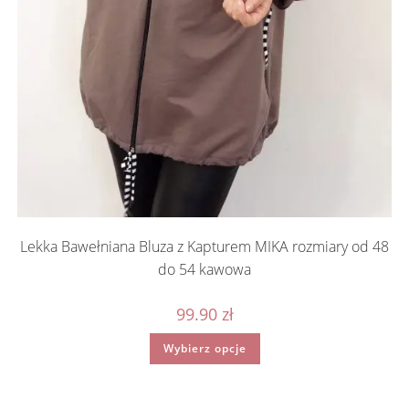
Lekka Bawełniana Bluza z Kapturem MIKA rozmiary od 48
do 54 kawowa
99.90
zł
Ten
Wybierz opcje
produkt
ma
wiele
wariantów.
Opcje