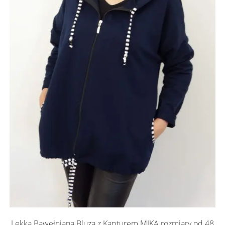
Lekka Bawełniana Bluza z Kapturem MIKA rozmiary od 48