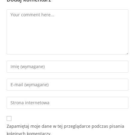
Comment
Enter
your
name
Enter
or
your
username
email
Enter
to
address
your
comment
to
website
comment
URL
Zapamiętaj moje dane w tej przeglądarce podczas pisania
(optional)
kolejnych komentarzy.