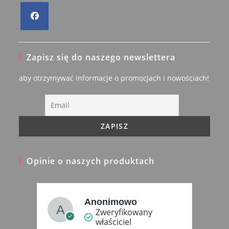
Opens
in
Zapisz się do naszego newslettera
a
new
aby otrzymywać informacje o promocjach i nowościach!
tab
Opinie o naszych produktach
Anonimowo
wany
Zweryfikowany
właściciel