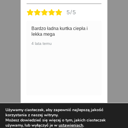
5/5
epła i
4 lata temu
na Zimowa
Bawełniany T-shirt
Używamy ciasteczek, aby zapewnić najlepszą jakość
korzystania z naszej witryny.
śliwka
AUTHENTIC 2XL-4XL biała
Możesz dowiedzieć się więcej o tym, jakich ciasteczek
używamy, lub wyłączyć je w
ustawieniach
.