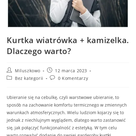
Kurtka wiatrówka + kamizelka.
Dlaczego warto?
Post
Post
Miluszkowo
12 marca 2023
author:
published:
Post
Post
Bez kategorii
0 Komentarzy
category:
comments:
Ubieranie się na cebulkę, czyli warstwowe ubieranie, to
sposób na zachowanie komfortu termicznego w zmiennych
warunkach atmosferycznych. Wielu ludziom kojarzy się to
jednak z niechlujnym wyglądem, dlatego warto zastanowić
się, jak połączyć funkcjonalność z estetyką. W tym celu
warto rozważyć dodanie do swojej garderoby
kurtki