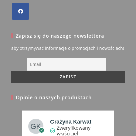
Opens
in
Zapisz się do naszego newslettera
a
new
aby otrzymywać informacje o promocjach i nowościach!
tab
Opinie o naszych produktach
Grażyna Karwat
Zweryfikowany
właściciel