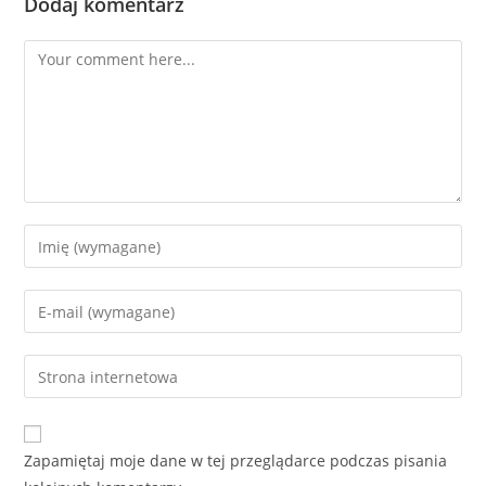
Dodaj komentarz
Comment
Enter
your
name
Enter
or
your
username
email
Enter
to
address
your
comment
to
website
comment
URL
Zapamiętaj moje dane w tej przeglądarce podczas pisania
(optional)