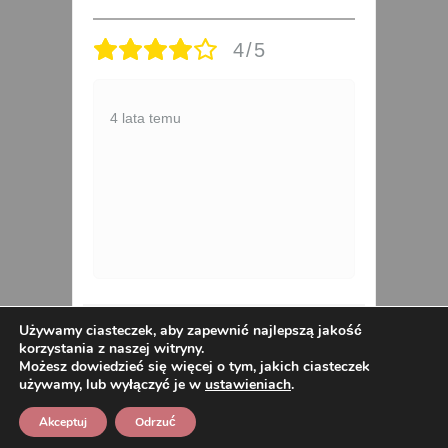
4/5
a
Z
4 lata temu
s
K
p
E
1
Kurtka Pikowana Zimowa
Używamy ciasteczek, aby zapewnić najlepszą jakość
ULIA
korzystania z naszej witryny.
ALASKA 40-52 brąz
Możesz dowiedzieć się więcej o tym, jakich ciasteczek
używamy, lub wyłączyć je w
ustawieniach
.
Akceptuj
Odrzuć