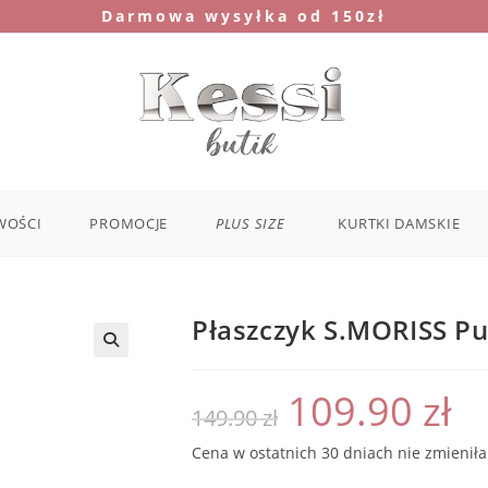
Darmowa wysyłka od 150zł
WOŚCI
PROMOCJE
PLUS SIZE
KURTKI DAMSKIE
Płaszczyk S.MORISS P
109.90
zł
Pierwotna
Aktu
149.90
zł
cena
cena
wynosiła:
wyno
149.90 zł.
109.9
Cena w ostatnich 30 dniach nie zmieniła