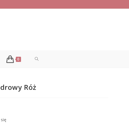
TOGGLE
0
WEBSITE
udrowy Róż
SEARCH
alna
si:
0 zł.
 się