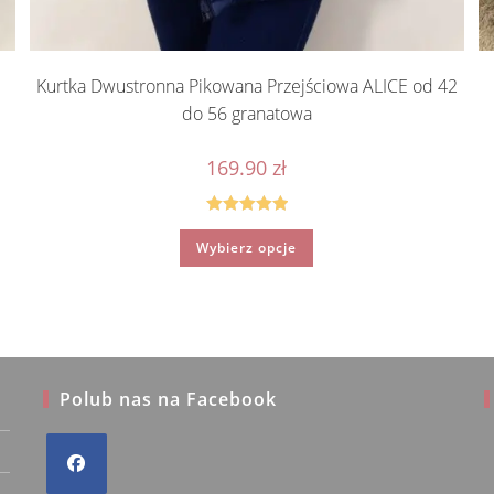
Kurtka Dwustronna Pikowana Przejściowa ALICE od 42
do 56 granatowa
169.90
zł
Oceniono
Ten
Wybierz opcje
produkt
5.00
na 5
ma
wiele
wariantów.
Opcje
można
wybrać
na
stronie
produktu
Polub nas na Facebook
ka Stefańska
Małgorzata Kwiecień