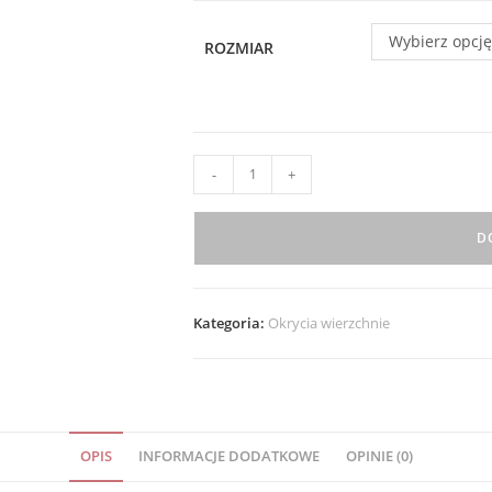
Wybierz opcję
ROZMIAR
ilość
-
+
Płaszczyk
S.MORISS
D
Pudrowy
Róż
Kategoria:
Okrycia wierzchnie
OPIS
INFORMACJE DODATKOWE
OPINIE (0)