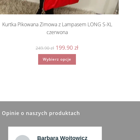
Kurtka Pikowana Zimowa z Lampasem LONG S-XL
czerwona
Pierwotna
Aktualna
199.90
zł
249.90
zł
cena
cena
wynosiła:
wynosi:
Ten
Wybierz opcje
249.90 zł.
199.90 zł.
produkt
ma
wiele
wariantów.
Opcje
można
wybrać
na
stronie
produktu
Opinie o naszych produktach
Barbara Wojtowicz