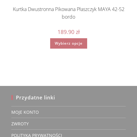
Kurtka Dwustronna Pikowana Płaszczyk MAYA 42-52
bordo
189.90
zł
Ten
Wybierz opcje
produkt
ma
wiele
wariantów.
Opcje
można
wybrać
na
stronie
produktu
Przydatne linki
MOJE KONTO
ZWROTY
POLITYKA PRYWATNOŚCI