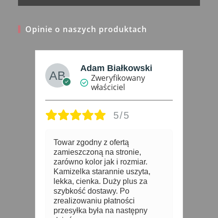
Opinie o naszych produktach
ŻANETA
MŁODZIANKO
Zweryfikowany
właściciel
5/5
B
r
4 lata temu
z
p
z
P
1