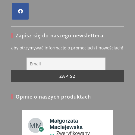
Opens
in
Zapisz się do naszego newslettera
a
new
aby otrzymywać informacje o promocjach i nowościach!
tab
Opinie o naszych produktach
Małgorzata
Maciejewska
Zweryfikowany