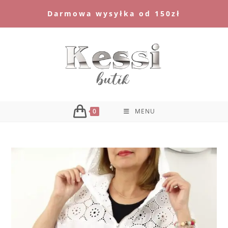
Skip
Darmowa wysyłka od 150zł
to
content
0
MENU