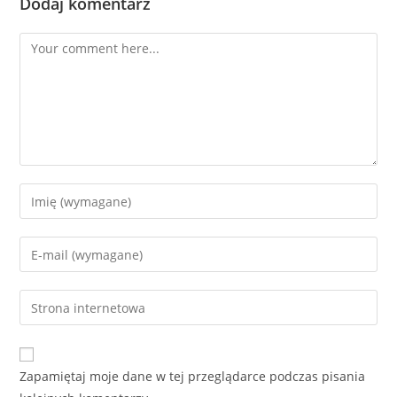
Dodaj komentarz
Comment
Enter
your
name
Enter
or
your
username
email
Enter
to
address
your
comment
to
website
comment
URL
Zapamiętaj moje dane w tej przeglądarce podczas pisania
(optional)