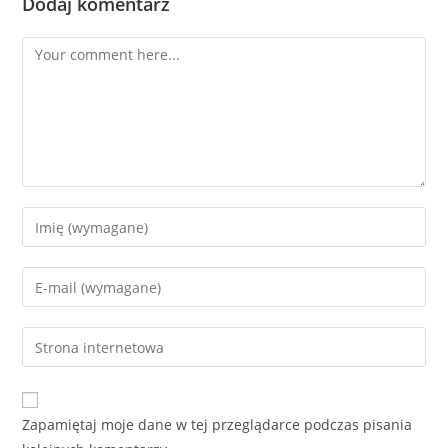
Dodaj komentarz
Comment
Enter
your
name
Enter
or
your
username
email
Enter
to
address
your
comment
to
website
comment
URL
Zapamiętaj moje dane w tej przeglądarce podczas pisania
(optional)