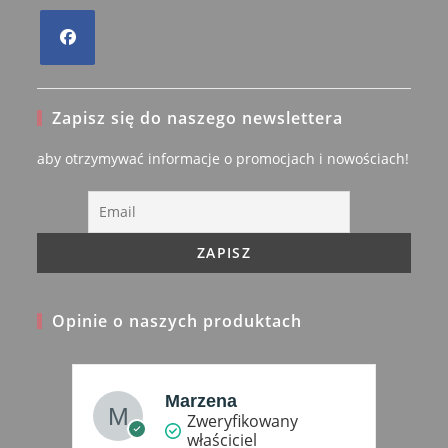
Opens
in
Zapisz się do naszego newslettera
a
new
aby otrzymywać informacje o promocjach i nowościach!
tab
Opinie o naszych produktach
Marzena
Zweryfikowany
właściciel