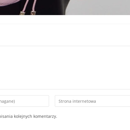
Enter
your
website
isania kolejnych komentarzy.
URL
(optional)