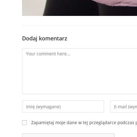
Dodaj komentarz
Comment
Enter
Enter
your
your
name
email
Zapamiętaj moje dane w tej przeglądarce podczas p
or
address
username
to