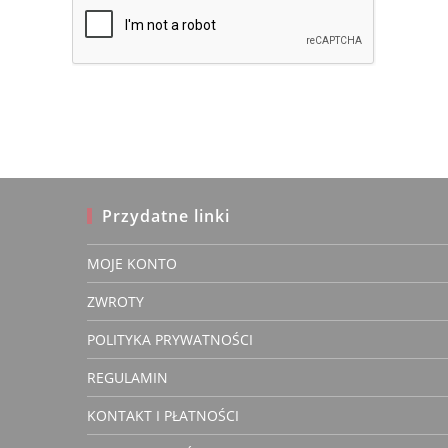
to
comment
comment
Przydatne linki
MOJE KONTO
Wiesław
ZWROTY
Zwery
właścic
POLITYKA PRYWATNOŚCI
REGULAMIN
KONTAKT I PŁATNOŚCI