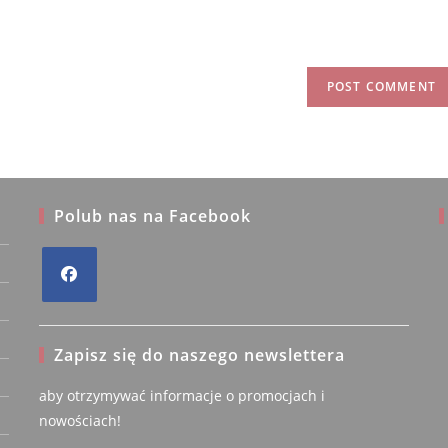
Polub nas na Facebook
a Zajdel
Barbara
Opens
fikowany
Zweryfikowany
iel
właściciel
in
Zapisz się do naszego newslettera
a
new
5/5
5/5
aby otrzymywać informacje o promocjach i
tab
nowościach!