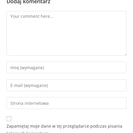
Dodaj komentarz
Comment
Enter
your
name
Enter
or
your
username
email
Enter
to
address
your
comment
to
website
comment
URL
Zapamiętaj moje dane w tej przeglądarce podczas pisania
(optional)