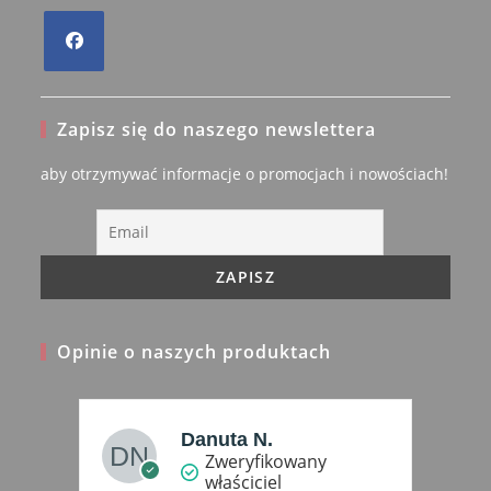
Opens
in
Zapisz się do naszego newslettera
a
new
aby otrzymywać informacje o promocjach i nowościach!
tab
Opinie o naszych produktach
arz
Danuta N.
Zweryfikowany
właściciel