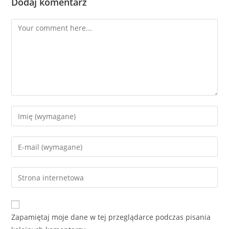
Dodaj komentarz
Comment
Enter
your
name
Enter
or
your
username
email
Enter
to
address
your
comment
to
website
comment
URL
Zapamiętaj moje dane w tej przeglądarce podczas pisania
(optional)