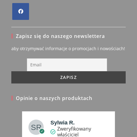
Opens
in
Zapisz się do naszego newslettera
a
new
aby otrzymywać informacje o promocjach i nowościach!
tab
Opinie o naszych produktach
.pl
Sylwia R.
Zweryfikowany
właściciel