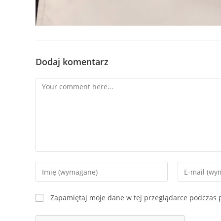
Dodaj komentarz
Comment
Enter
Enter
your
your
name
email
Zapamiętaj moje dane w tej przeglądarce podczas p
or
address
username
to