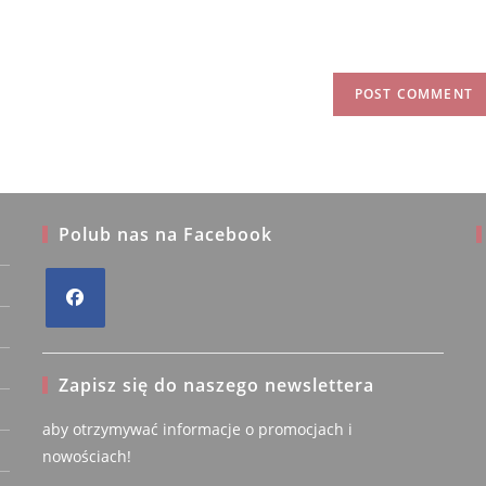
Polub nas na Facebook
A
Maria F.
Opens
Zweryfikowany
WICZ
właściciel
fikowany
in
Zapisz się do naszego newslettera
iel
a
new
5/5
aby otrzymywać informacje o promocjach i
5/5
tab
nowościach!