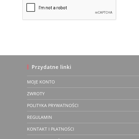
to
comment
comment
Przydatne linki
MOJE KONTO
JOLANT
ZWROTY
DUDKIE
Zwery
POLITYKA PRYWATNOŚCI
właścic
REGULAMIN
KONTAKT I PŁATNOŚCI