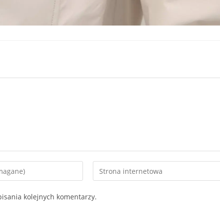
Enter
your
website
isania kolejnych komentarzy.
URL
(optional)