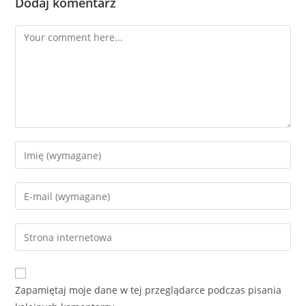
Dodaj komentarz
Comment
Enter
your
name
Enter
or
your
username
email
Enter
to
address
your
comment
to
website
comment
URL
Zapamiętaj moje dane w tej przeglądarce podczas pisania
(optional)