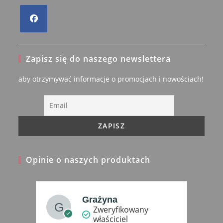
Opens
in
Zapisz się do naszego newslettera
a
new
aby otrzymywać informacje o promocjach i nowościach!
tab
Opinie o naszych produktach
Grażyna
Zweryfikowany
właściciel