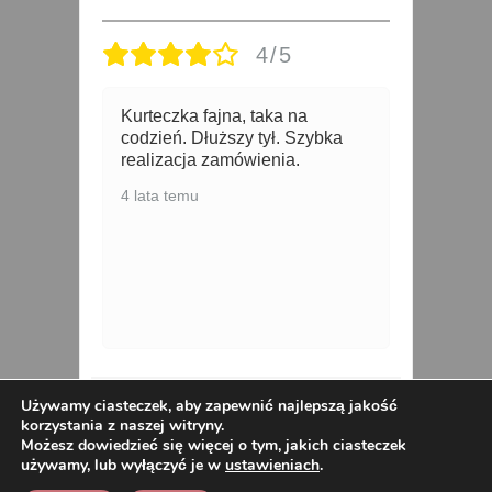
4/5
Kurteczka fajna, taka na
K
codzień. Dłuższy tył. Szybka
i
realizacja zamówienia.
d
z
4 lata temu
b
s
te
p
5 
Kurtka Parka Wiatrówka
Używamy ciasteczek, aby zapewnić najlepszą jakość
korzystania z naszej witryny.
SPRING 42-50 wrzosowa
Możesz dowiedzieć się więcej o tym, jakich ciasteczek
używamy, lub wyłączyć je w
ustawieniach
.