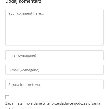
Dodaj komentarz
Comment
Enter
your
name
Enter
or
your
username
email
Enter
to
address
your
comment
to
website
comment
URL
Zapamiętaj moje dane w tej przeglądarce podczas pisania
(optional)