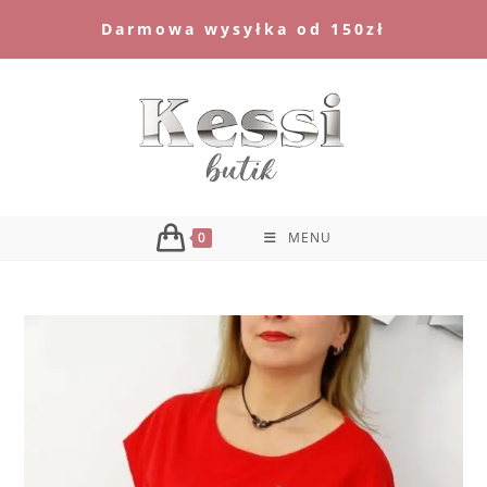
Skip
Darmowa wysyłka od 150zł
to
content
0
MENU