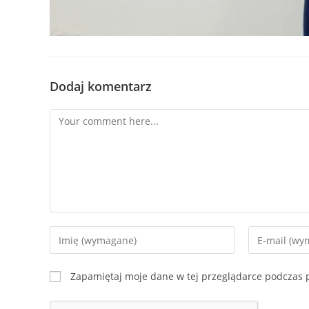
Dodaj komentarz
Comment
Enter
Enter
your
your
name
email
Zapamiętaj moje dane w tej przeglądarce podczas p
or
address
username
to