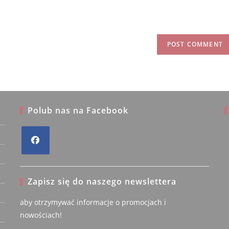
Polub nas na Facebook
Władysław
W.
Opens
Zweryfikowany
t
właściciel
in
Zapisz się do naszego newslettera
a
5/5
new
5/5
aby otrzymywać informacje o promocjach i
tab
nowościach!