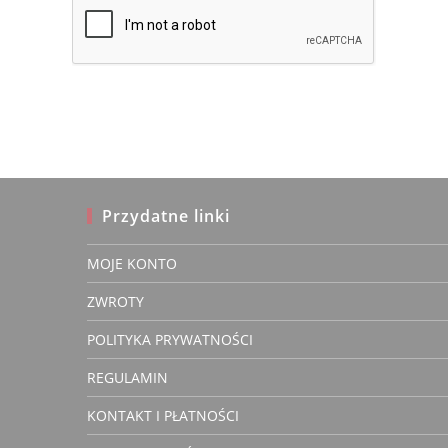
to
comment
comment
Przydatne linki
MOJE KONTO
Renata 
ZWROTY
Recenzen
POLITYKA PRYWATNOŚCI
REGULAMIN
KONTAKT I PŁATNOŚCI