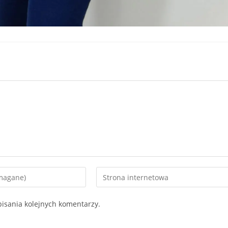
Enter
your
website
isania kolejnych komentarzy.
URL
(optional)