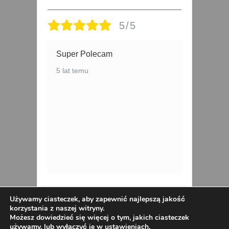
5/5
Super Polecam
P
5 lat temu
4 
Bawełniany T-shirt
Używamy ciasteczek, aby zapewnić najlepszą jakość
korzystania z naszej witryny.
PALEMKI 2XL-4XL szary
na
Możesz dowiedzieć się więcej o tym, jakich ciasteczek
używamy, lub wyłączyć je w
ustawieniach
.