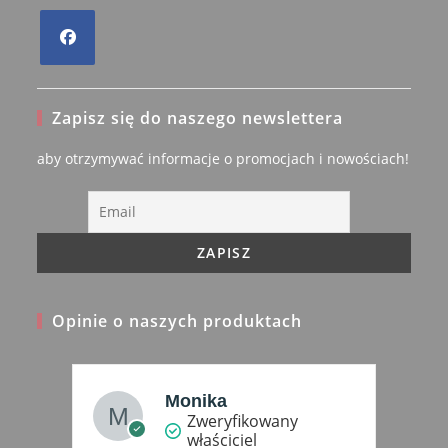
Opens
in
Zapisz się do naszego newslettera
a
new
aby otrzymywać informacje o promocjach i nowościach!
tab
Opinie o naszych produktach
Monika
Zweryfikowany
właściciel