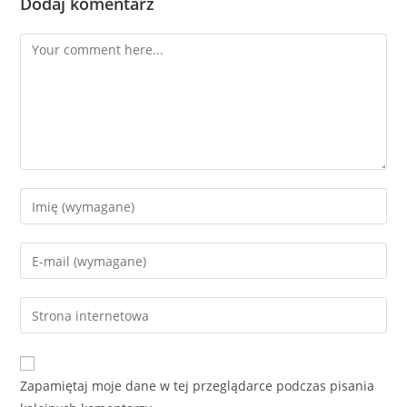
Dodaj komentarz
Comment
Enter
your
name
Enter
or
your
username
email
Enter
to
address
your
comment
to
website
comment
URL
Zapamiętaj moje dane w tej przeglądarce podczas pisania
(optional)