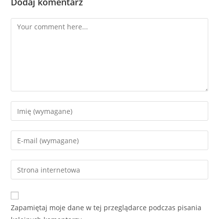
Dodaj komentarz
Comment
Enter
your
name
Enter
or
your
username
email
Enter
to
address
your
comment
to
website
comment
URL
Zapamiętaj moje dane w tej przeglądarce podczas pisania
(optional)