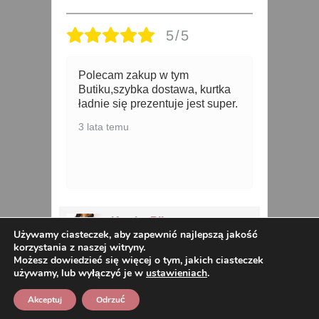
5/5
na
Polecam zakup w tym
O
Butiku,szybka dostawa, kurtka
R
ka
ładnie się prezentuje jest super.
n
m
z
3 lata temu
s
5 
Kurtka Pikowana
Używamy ciasteczek, aby zapewnić najlepszą jakość
us
Przejściowa CAMILA od 42
korzystania z naszej witryny.
do 52 kawowa
Możesz dowiedzieć się więcej o tym, jakich ciasteczek
używamy, lub wyłączyć je w
ustawieniach
.
Akceptuj
Odrzuć