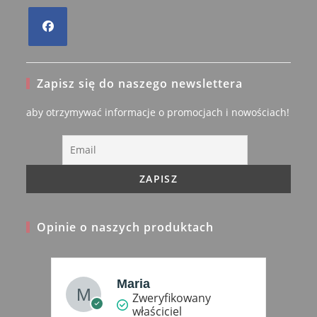
Opens
in
Zapisz się do naszego newslettera
a
new
aby otrzymywać informacje o promocjach i nowościach!
tab
Opinie o naszych produktach
Maria
Zweryfikowany
właściciel