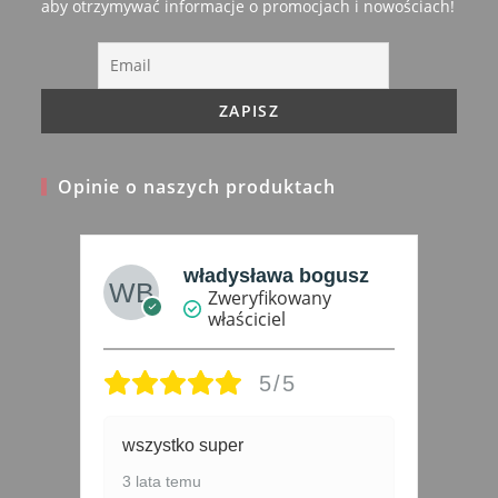
aby otrzymywać informacje o promocjach i nowościach!
tab
Opinie o naszych produktach
władysława bogusz
Zweryfikowany
właściciel
5/5
wszystko super
P
3 lata temu
4 