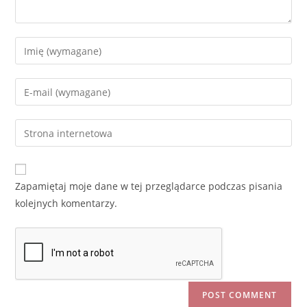
Enter
your
name
Enter
or
your
username
email
Enter
to
address
your
comment
to
website
comment
URL
Zapamiętaj moje dane w tej przeglądarce podczas pisania
(optional)
kolejnych komentarzy.