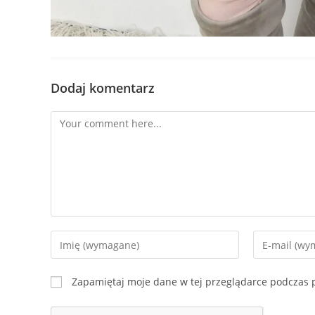
Dodaj komentarz
Comment
Enter
Enter
your
your
name
email
Zapamiętaj moje dane w tej przeglądarce podczas p
or
address
username
to