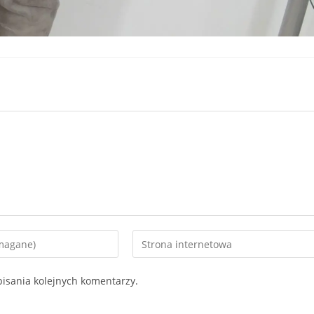
Enter
your
website
isania kolejnych komentarzy.
URL
(optional)