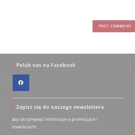
Polub nas na Facebook
anaklo
Grażyna
Opens
fikowany
Kieliszkowska
iel
Zweryfikowany
in
Zapisz się do naszego newslettera
właściciel
a
new
5/5
aby otrzymywać informacje o promocjach i
5/5
tab
nowościach!