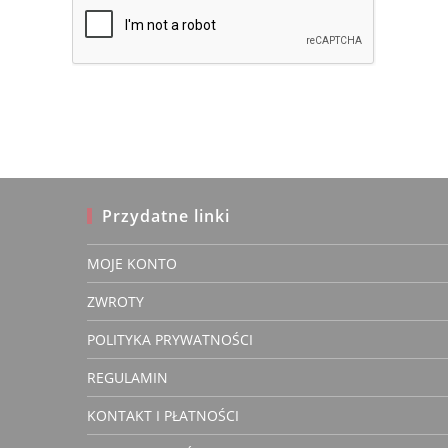
to
comment
comment
Przydatne linki
MOJE KONTO
kasienk
ZWROTY
Zwery
właścic
POLITYKA PRYWATNOŚCI
REGULAMIN
KONTAKT I PŁATNOŚCI