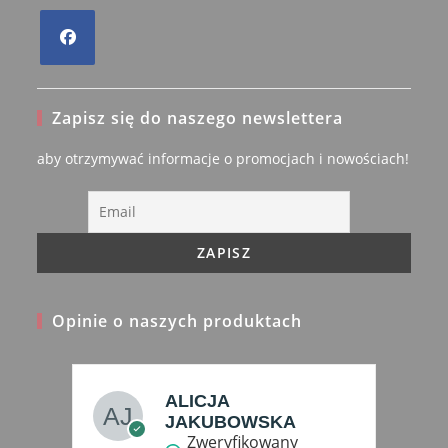
Opens
in
Zapisz się do naszego newslettera
a
new
aby otrzymywać informacje o promocjach i nowościach!
tab
Opinie o naszych produktach
ALICJA
JAKUBOWSKA
Zweryfikowany