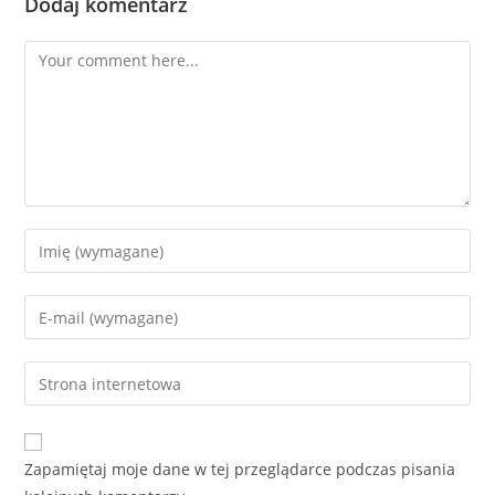
Dodaj komentarz
Comment
Enter
your
name
Enter
or
your
username
email
Enter
to
address
your
comment
to
website
comment
URL
Zapamiętaj moje dane w tej przeglądarce podczas pisania
(optional)