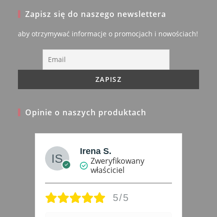
in
Zapisz się do naszego newslettera
a
new
aby otrzymywać informacje o promocjach i nowościach!
tab
Opinie o naszych produktach
Irena S.
Zweryfikowany
właściciel
5/5