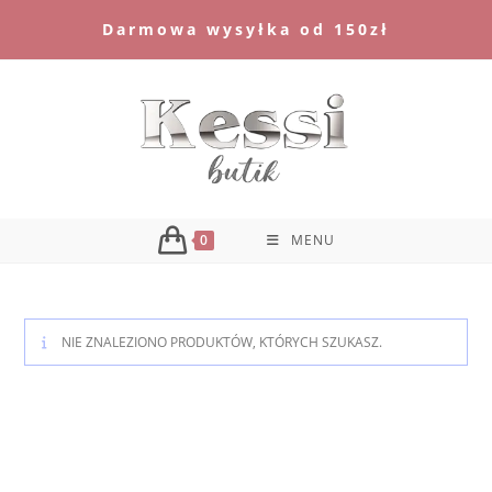
Skip
Darmowa wysyłka od 150zł
to
content
0
MENU
NIE ZNALEZIONO PRODUKTÓW, KTÓRYCH SZUKASZ.