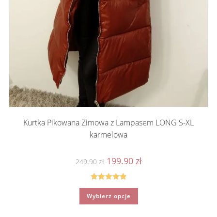
Kurtka Pikowana Zimowa z Lampasem LONG S-XL
karmelowa
Pierwotna
Aktualna
199.90
zł
249.90
zł
cena
cena
wynosiła:
wynosi:
249.90 zł.
199.90 zł.
Oceniono
Ten
Wybierz opcje
produkt
5.00
na 5
ma
wiele