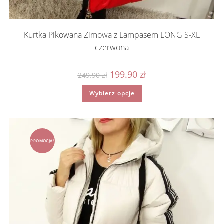
Kurtka Pikowana Zimowa z Lampasem LONG S-XL
czerwona
Pierwotna
Aktualna
199.90
zł
249.90
zł
cena
cena
wynosiła:
wynosi:
Ten
Wybierz opcje
249.90 zł.
199.90 zł.
produkt
ma
wiele
wariantów.
Opcje
można
wybrać
PROMOCJA!
na
stronie
produktu