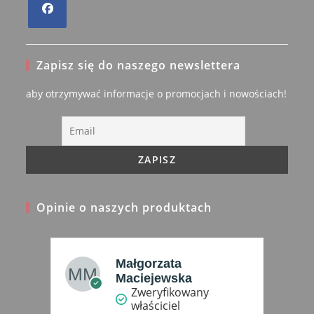
Opens
in
Zapisz się do naszego newslettera
a
new
aby otrzymywać informacje o promocjach i nowościach!
tab
Opinie o naszych produktach
Małgorzata
Maciejewska
Zweryfikowany
właściciel