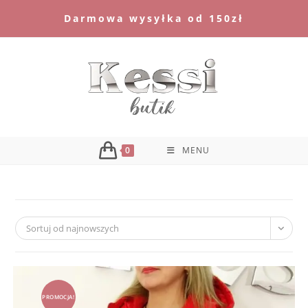
Skip
Darmowa wysyłka od 150zł
to
content
0
MENU
Sortuj od najnowszych
PROMOCJA!