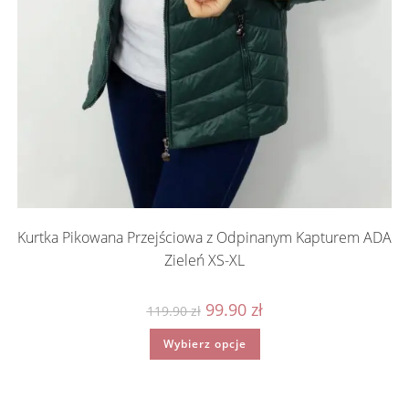
Kurtka Pikowana Przejściowa z Odpinanym Kapturem ADA
Zieleń XS-XL
Pierwotna
Aktualna
99.90
zł
119.90
zł
cena
cena
wynosiła:
wynosi:
Ten
Wybierz opcje
119.90 zł.
99.90 zł.
produkt
ma
wiele
wariantów.
Opcje