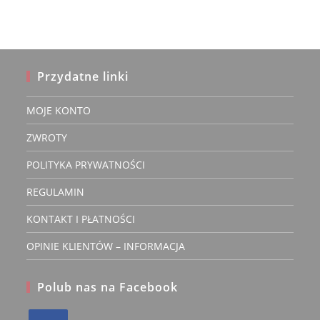
można
wybrać
na
stronie
produktu
Przydatne linki
MOJE KONTO
ZWROTY
POLITYKA PRYWATNOŚCI
REGULAMIN
KONTAKT I PŁATNOŚCI
OPINIE KLIENTÓW – INFORMACJA
Polub nas na Facebook