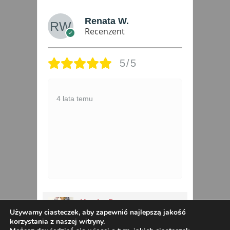
ska
Renata W.
Recenzent
5/5
4 lata temu
3 
Kurtka Dwustronna
owa
Używamy ciasteczek, aby zapewnić najlepszą jakość
Pikowana Płaszczyk MAYA
korzystania z naszej witryny.
42-52 szaro-niebieska