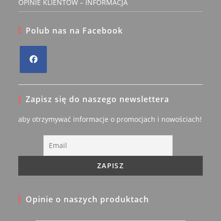
OPINIE KLIENTÓW – INFORMACJA
Polub nas na Facebook
Opens
in
Zapisz się do naszego newslettera
a
new
aby otrzymywać informacje o promocjach i nowościach!
tab
Opinie o naszych produktach