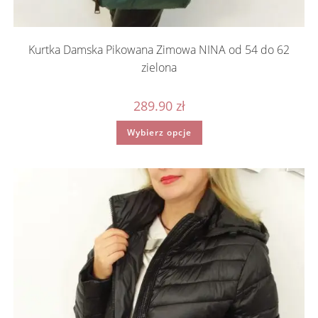
Kurtka Damska Pikowana Zimowa NINA od 54 do 62
zielona
289.90
zł
Ten
Wybierz opcje
produkt
ma
wiele
wariantów.
Opcje
można
wybrać
na
stronie
produktu