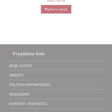
Ten
Wybierz opcje
produkt
ma
wiele
wariantów.
Opcje
można
wybrać
na
stronie
produktu
Przydatne linki
MOJE KONTO
ZWROTY
POLITYKA PRYWATNOŚCI
REGULAMIN
KONTAKT I PŁATNOŚCI