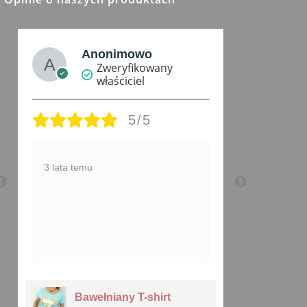
Anonimowo
K
Zweryfikowany
właściciel
5/5
Kamizelk
3 lata temu
ładna,wy
z opisem
3 lata te
Ka
Bawełniany T-shirt
Pi