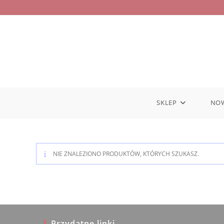
Skip
to
content
SKLEP
NO
NIE ZNALEZIONO PRODUKTÓW, KTÓRYCH SZUKASZ.
Przydatne linki