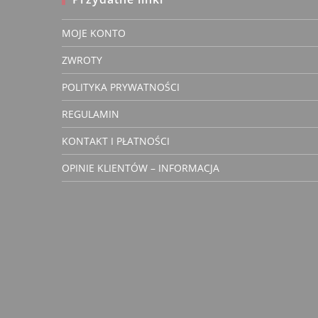
MOJE KONTO
Jakub
ZWROTY
Zwery
właścic
POLITYKA PRYWATNOŚCI
REGULAMIN
KONTAKT I PŁATNOŚCI
Kurtka lekka , cie
OPINIE KLIENTÓW – INFORMACJA
nowoczesna
4 lata temu
Kurtka Zi